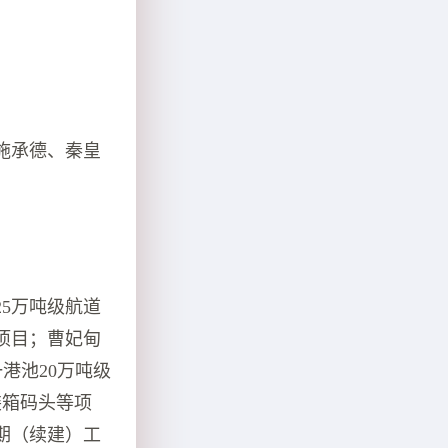
施承德、秦皇
5万吨级航道
项目；曹妃甸
港池20万吨级
装箱码头等项
期（续建）工