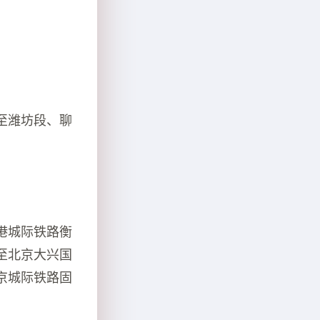
至潍坊段、聊
港城际铁路衡
至北京大兴国
京城际铁路固