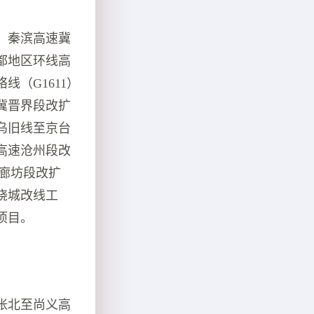
、秦滨高速冀
都地区环线高
（G1611）
冀晋界段改扩
乌旧线至京台
高速沧州段改
速廊坊段改扩
绕城改线工
项目。
张北至尚义高