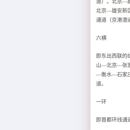
道），北京—
北京—雄安新
通道（京港澳
六横
即东出西联的
山—北京—张
—衡水—石家
道。
一环
即首都环线通