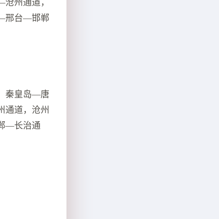
—沧州通道，
—邢台—邯郸
，秦皇岛—唐
州通道，沧州
郸—长治通