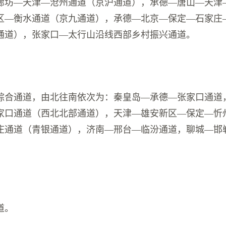
廊坊—天津—沧州通道（京沪通道），承德—唐山—天津
区—衡水通道（京九通道），承德—北京—保定—石家庄
通道），张家口—太行山沿线西部乡村振兴通道。
综合通道，由北往南依次为：秦皇岛—承德—张家口通道
家口通道（西北北部通道），天津—雄安新区—保定—忻
庄通道（青银通道），济南—邢台—临汾通道，聊城—邯
道。