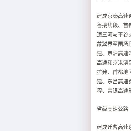
建成京秦高速
鲁接线段、首
速三河与平谷
蒙冀界至围场
建、京沪高速
高速和京港澳
扩建、首都地
建、东吕高速
程、青银高速
省级高速公路
建成迁曹高速