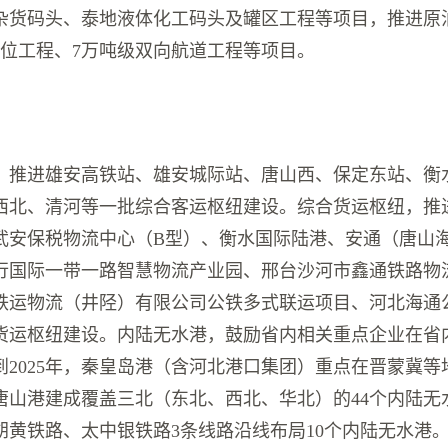
散杂货码头、泰地液体化工码头及罐区工程等项目，推进原
泊位工程、7万吨级双向航道工程等项目。
，推进雄安高铁站、雄安城际站、唐山西、保定东站、衡
西北、清河等一批综合客运枢纽建设。综合货运枢纽，推
武安保税物流中心（B型）、衡水国际陆港、安通（唐山
行国际一带一路智慧物流产业园、邢台沙河市鑫通铁路物
铁运物流（井陉）有限公司公铁多式联运项目、河北海通
货运枢纽建设。内陆无水港，鼓励省内相关重点企业在省
2025年，秦皇岛港（含河北港口集团）重点在晋蒙冀等
唐山港建成覆盖三北（东北、西北、华北）的44个内陆无
朔黄铁路、太中银铁路3条线路沿线布局10个内陆无水港