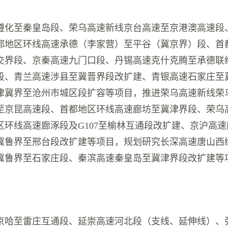
遵化至秦皇岛段、荣乌高速新线京台高速至京港澳高速段
都地区环线高速承德（李家营）至平谷（冀京界）段、首
交界段、京秦高速九门口段、丹锡高速克什克腾至承德联络线
段、青兰高速涉县至冀晋界段改扩建、青银高速石家庄至
津冀界至沧州市城区段扩容等项目，推进荣乌高速新线荣
至京昆高速段、首都地区环线高速廊坊至冀津界段、荣乌
区环线高速廊涿段及G107至榆林互通段改扩建、京沪高
冀鲁界至邢台段改扩建等项目，规划研究长深高速唐山西
冀鲁界至石家庄段、秦滨高速秦皇岛至冀津界段改扩建等
京哈至雷庄互通段、延崇高速河北段（支线、延伸线）、