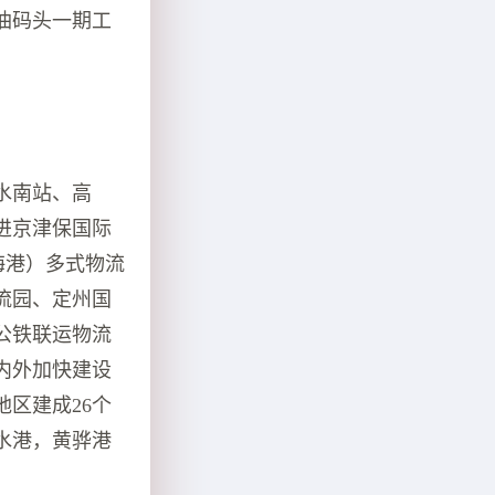
油码头一期工
水南站、高
进京津保国际
海港）多式物流
流园、定州国
公铁联运物流
内外加快建设
地区建成26个
水港，黄骅港
。