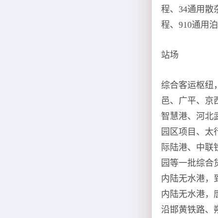
程、34通用
程、910通用
站场
综合客运枢纽
邑、广平、京
智慧港、河北
园区项目、太
际陆港、中联
园等一批综合
内陆无水港，到
内陆无水港，
沿邯黄铁路、