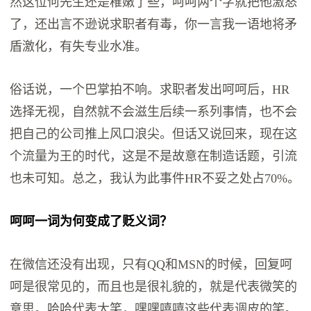
然这位何先生还是稚嫩了些，呵呵两个字就把他激怒
了，还出言不逊说求职者有毒，你一言我一语地将矛
盾激化，有失专业水准。
俗话说，一个巴掌拍不响。求职者发出呵呵后，HR
选择无视，自然就不会滋生后续一系列事情，也不会
把自己的公司推上风口浪尖。但话又说回来，现在这
个流量为王的时代，这是不是故意在制造话题，引流
也未可知。总之，我认为此事件HR不妥之处占70%。
呵呵一词为何变成了贬义词？
在微信还没有出现，只有QQ和MSN的时候，回复呵
呵是很常见的，而且也是很礼貌的，就是代表微笑的
意思。哈哈代表大笑，嘿嘿嘻嘻这些代表调皮的笑。