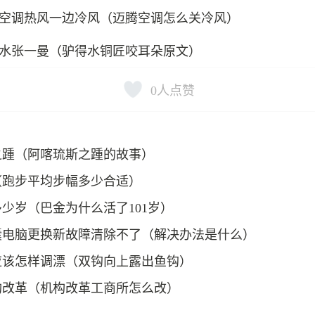
空调热风一边冷风（迈腾空调怎么关冷风）
水张一曼（驴得水铜匠咬耳朵原文）
0
人点赞
之踵（阿喀琉斯之踵的故事）
（跑步平均步幅多少合适）
少岁（巴金为什么活了101岁）
囊电脑更换新故障清除不了（解决办法是什么）
应该怎样调漂（双钩向上露出鱼钩）
构改革（机构改革工商所怎么改）