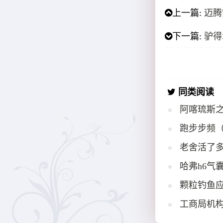
上一篇:
迈腾
下一篇:
驴得
同类阅读
阿喀琉斯
跑步步频
老舍活了多
哈弗h6气
颗粒钓鱼
工商局机