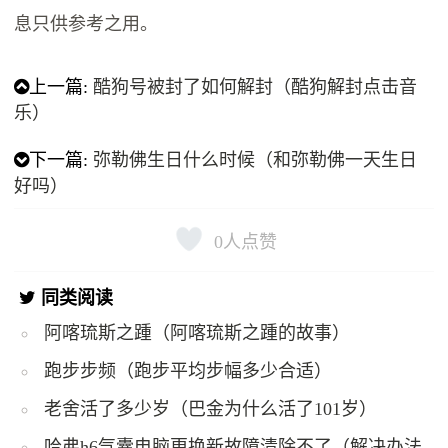
息只供参考之用。
上一篇:
酷狗号被封了如何解封（酷狗解封点击音
乐）
下一篇:
弥勒佛生日什么时候（和弥勒佛一天生日
好吗）
0
人点赞
同类阅读
阿喀琉斯之踵（阿喀琉斯之踵的故事）
跑步步频（跑步平均步幅多少合适）
老舍活了多少岁（巴金为什么活了101岁）
哈弗h6气囊电脑更换新故障清除不了（解决办法