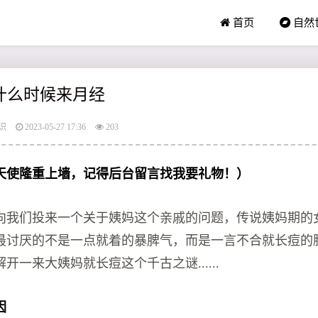
首页
自然
孩什么时候来月经
识
2023-05-27 17:36
203
天使隆重上墙，记得后台留言找我要礼物！）
向我们投来一个关于姨妈这个亲戚的问题，传说姨妈期的
最讨厌的不是一点就着的暴脾气，而是一言不合就长痘的
开一来大姨妈就长痘这个千古之谜......
因