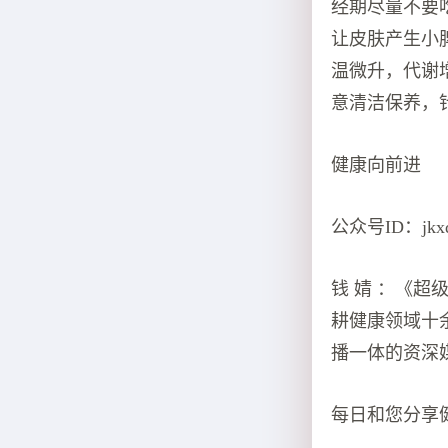
经期尽量不要
让皮肤产生小
温微升，代谢
意清洁保养，
健康向前进
公众号ID：jkxq
钱 婧 ：《
耕健康领域十
播一体的资深
每日和您分享