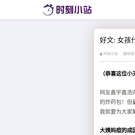
好文: 女
时刻小站
趣味常
（恭喜这位小
网友鑫宇鑫浩
的炸药包！但
我就要为大家解
大姨妈痘的成