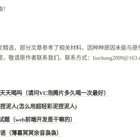
油！
文精选，部分文章参考了相关材料，因种种原因未能与原
敬请原作者联系我们。联系方式：liuchang2009@163.
能天天喝吗（请问VC泡腾片多久喝一次最好）
捏泥人(怎么用超轻彩泥捏泥人)
面试题（web前端开发是干嘛的）
语（薄暮冥冥余音袅袅）