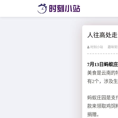
人往高处走
时刻小站
趣味常
7月13日蚂蚁
美食是云南的
有2个，涉及
蚂蚁庄园是支付
款来领取鸡饲
捐赠。