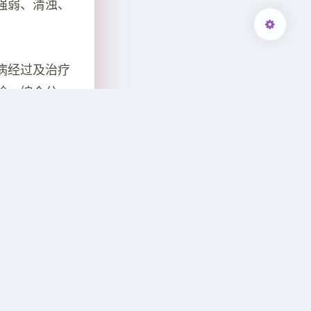
强弱、清浊、
病经过及治疗
诊，综合分
诊脉，是医者用
气血津精虚滞
迟不数，从容
。