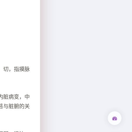
；切，指摸脉
内脏病变，中
苔与脏腑的关