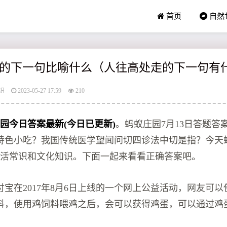
首页
自然
的下一句比喻什么（人往高处走的下一句有
识
2023-05-27 17:59
210
庄园今日答案最新(今日已更新)
。蚂蚁庄园7月13日答题答
特色小吃？我国传统医学望闻问切四诊法中切是指？今天
生活常识和文化知识。下面一起来看看正确答案吧。
宝在2017年8月6日上线的一个网上公益活动，网友可
料，使用鸡饲料喂鸡之后，会可以获得鸡蛋，可以通过鸡