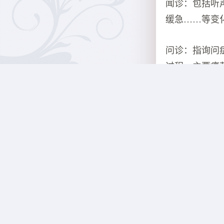
闻诊：包括听
缓急……等变
问诊：指询问
过程，主要痛
析，作出判断
切诊：是指用
手指按其腕后
的一种方法。
和缓，柔和有
2、下列哪道
答案：过桥米