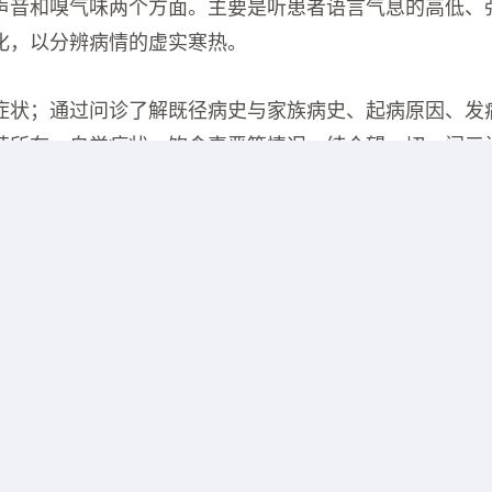
声音和嗅气味两个方面。主要是听患者语言气息的高低、
化，以分辨病情的虚实寒热。
症状；通过问诊了解既径病史与家族病史、起病原因、发
苦所在，自觉症状，饮食喜恶等情况，结合望、切、闻三
。
手触按病人身体，藉此了解病情的一种方法。 切脉又称
挠动脉搏动处，借以体察脉象变化，辨别脏腑功能盛衰，
正常脉象是寸、关、尺三部都有脉在搏动，不浮不沉，不
力，流利均匀，节律一致，一息搏动四至五次，谓之平脉
美食是云南的特色小吃？
线