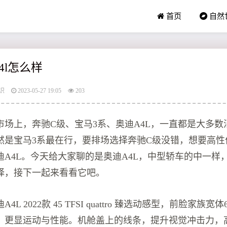
首页
自然
a4l怎么样
识
2023-05-27 19:05
203
市场上，奔驰C级、宝马3系、奥迪A4L，一直都是大多数
然是宝马3系最在行，要排场选择奔驰C级没错，想要高性
迪A4L。今天给大家聊的是奥迪A4L，中型轿车的中一样
择，接下一起来看看它吧。
4L 2022款 45 TFSI quattro 臻选动感型，前脸家族
，更显运动与性能。机舱盖上的线条，提升视觉冲击力，