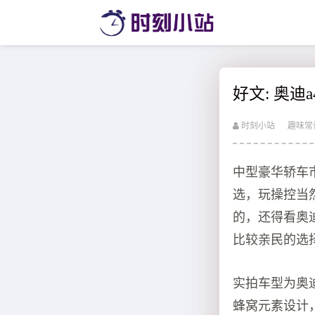
好文: 奥迪
时刻小站
趣味常
中型豪华轿车
选，玩操控当
的，还得看奥
比较亲民的选
实拍车型为奥迪A
蜂窝元素设计