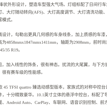
组刀锋状外形设计，塑造车型强大气场。灯组标配了日间行
灯、大灯随动转向(AFS)、大灯高度调节、大灯清洗功能
雾模式。
线设计，勾勒出更具几何感的车身线条，加上质感的车漆
4858mmx1847mmx1411mm，轴距为2908mm，前
/35 R19。
灯组，加入线性的饰条，很有神态。扰流的大尾翼，与下方
，很有赛车级的性能感。
22款 45 TFSI quattro 臻选动感型版本，家族式的对称中
件，十分精致豪华。10.1英寸立体的悬浮中控台，标配了
Android Auto、CarPlay、车联网、语音识别控制