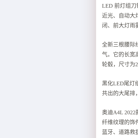
LED 前灯
近光、自动大
闭、前大灯雨
全新三根腰际
气。它的长宽高为
轮毂，尺寸为245
黑化LED尾
共出的大尾排
奥迪A4L 20
纤维纹理的饰
蓝牙、道路救援、