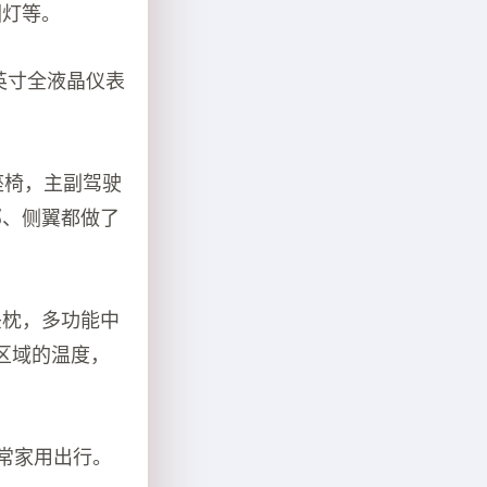
围灯等。
英寸全液晶仪表
仿皮座椅，主副驾驶
部、侧翼都做了
头枕，多功能中
区域的温度，
日常家用出行。