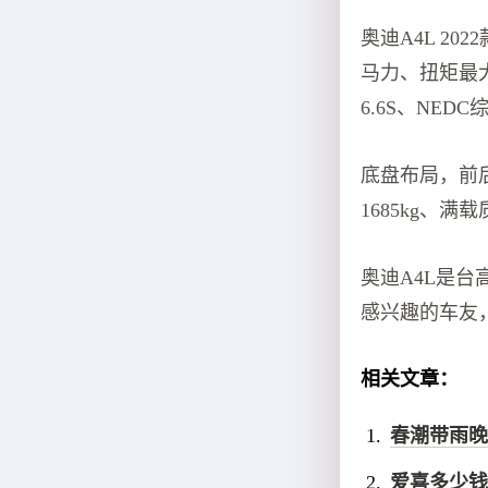
奥迪A4L 202
马力、扭矩最大
6.6S、NEDC
底盘布局，前
1685kg、满载
奥迪A4L是
感兴趣的车友
相关文章：
春潮带雨晚
爱喜多少钱