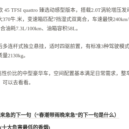
2款 45 TFSI quattro 臻选动感型版本，搭载2.0T涡轮增压
370牛.米，变速箱匹配7挡湿式双离合，车速最快240km
综合油耗7.3L/100km、油箱容积58L。
后多连杆式独立悬挂，适时四驱前置，有标准3种驾驶模
质量2130kg。
台高性价比的中型豪华车，空间配置基本满足日常需求，整
，可以去看看。
来急的下一句（“春潮带雨晚来急”的下一句是什么）
(十大危害最低的香烟)