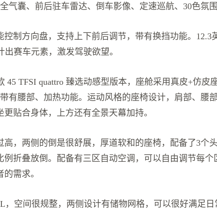
安全气囊、前后驻车雷达、倒车影像、定速巡航、30色氛
能控制方向盘，支持上下前后调节，带有换挡功能。12.3
设计出赛车元素，激发驾驶欲望。
22款 45 TFSI quattro 臻选动感型版本，座舱采用真皮+
节带有腰部、加热功能。运动风格的座椅设计，肩部、腰
坐更贴合身体，上方还有全景天幕加持。
过高，两侧的倒是很舒展，厚道软和的座椅，配备了3个
比例折叠放倒。配备有三区自动空调，可以自由调节每个
者的需求。
24L，空间很规整，两侧设计有储物网格，可以很好满足