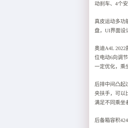
动刹车、4个
真皮运动多功
盘，UI界面
奥迪A4L 20
位电动6向调
一定优化，乘
后排中间凸起
央扶手，可以
满足不同乘坐
后备箱容积4