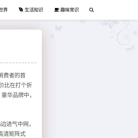
世界
生活知识
趣味常识
消费者的首
价比在打个折
，豪华品牌中，
宽体6边进气中网，
高清矩阵式