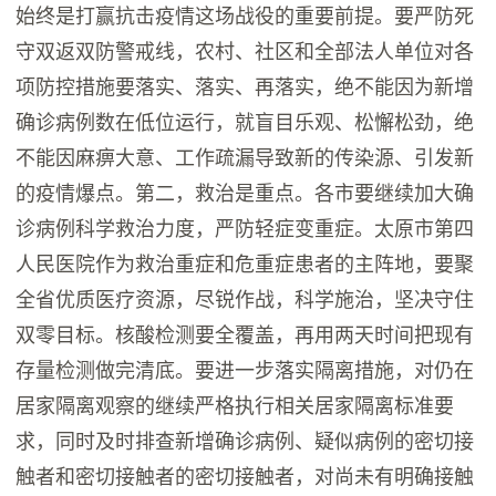
始终是打赢抗击疫情这场战役的重要前提。要严防死
守双返双防警戒线，农村、社区和全部法人单位对各
项防控措施要落实、落实、再落实，绝不能因为新增
确诊病例数在低位运行，就盲目乐观、松懈松劲，绝
不能因麻痹大意、工作疏漏导致新的传染源、引发新
的疫情爆点。第二，救治是重点。各市要继续加大确
诊病例科学救治力度，严防轻症变重症。太原市第四
人民医院作为救治重症和危重症患者的主阵地，要聚
全省优质医疗资源，尽锐作战，科学施治，坚决守住
双零目标。核酸检测要全覆盖，再用两天时间把现有
存量检测做完清底。要进一步落实隔离措施，对仍在
居家隔离观察的继续严格执行相关居家隔离标准要
求，同时及时排查新增确诊病例、疑似病例的密切接
触者和密切接触者的密切接触者，对尚未有明确接触