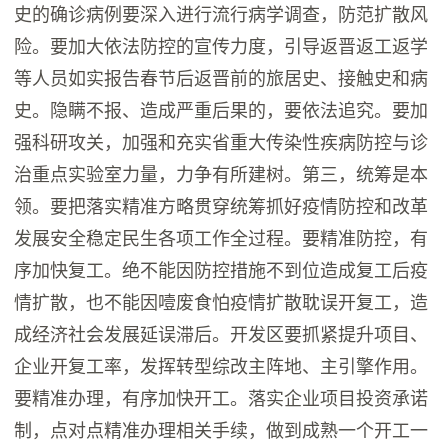
史的确诊病例要深入进行流行病学调查，防范扩散风
险。要加大依法防控的宣传力度，引导返晋返工返学
等人员如实报告春节后返晋前的旅居史、接触史和病
史。隐瞒不报、造成严重后果的，要依法追究。要加
强科研攻关，加强和充实省重大传染性疾病防控与诊
治重点实验室力量，力争有所建树。第三，统筹是本
领。要把落实精准方略贯穿统筹抓好疫情防控和改革
发展安全稳定民生各项工作全过程。要精准防控，有
序加快复工。绝不能因防控措施不到位造成复工后疫
情扩散，也不能因噎废食怕疫情扩散耽误开复工，造
成经济社会发展延误滞后。开发区要抓紧提升项目、
企业开复工率，发挥转型综改主阵地、主引擎作用。
要精准办理，有序加快开工。落实企业项目投资承诺
制，点对点精准办理相关手续，做到成熟一个开工一