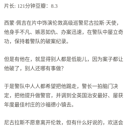
片长: 121分钟豆瓣：8.3
西蒙·佩吉在片中饰演伦敦高级巡警尼古拉斯·天使，
他身手不凡、嫉恶如仇、办案迅速，在警队中屡立奇
功，保持着警队的破案纪录。
但是有他在，就显得别人都是低能儿，因为案子都让
他破了，别人还哪有事做？
于是警队中人人都希望把他踢走，警长一拍脑门决
定，把他提升做警官，并调到全英国治安最好、屡获
年度最佳村庄的沙福德小镇去。
尼古拉斯不愿意离开伦敦，但有什么好说的，欢送会