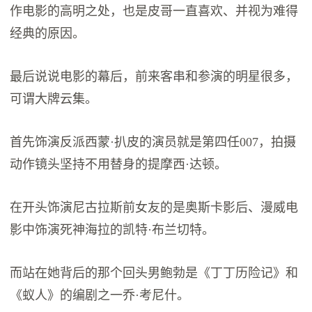
作电影的高明之处，也是皮哥一直喜欢、并视为难得
经典的原因。
最后说说电影的幕后，前来客串和参演的明星很多，
可谓大牌云集。
首先饰演反派西蒙·扒皮的演员就是第四任007，拍摄
动作镜头坚持不用替身的提摩西·达顿。
在开头饰演尼古拉斯前女友的是奥斯卡影后、漫威电
影中饰演死神海拉的凯特·布兰切特。
而站在她背后的那个回头男鲍勃是《丁丁历险记》和
《蚁人》的编剧之一乔·考尼什。