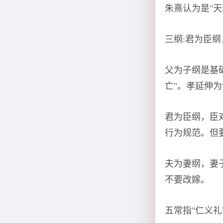
朱熹认为是"
三纲:君为臣
父为子纲是基
亡"。孝延伸
君为臣纲，臣
行为规范。但
夫为妻纲，妻
不要改嫁。
五常指"仁义礼