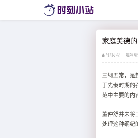
家庭美德的
时刻小站
趣味常
三纲五常，是
于先秦时期的
范中主要的内
董仲舒并未将
处理这种纲纪