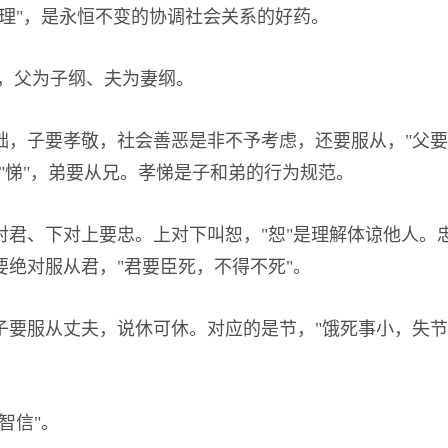
天理"，是永恒不变的协调社会关系的好药。
纲，父为子纲、夫为妻纲。
础，子要孝敬，社会善恶是非不予考虑，还要服从，"父
为"悌"，弟要从兄。孝悌是子和弟的行为规范。
对君、下对上要忠。上对下叫恕，"恕"是理解体谅他人。
要绝对服从君，"君要臣死，不得不死"。
子要服从丈夫，说休可休。对应的是节，"饿死事小，失节
智信"。