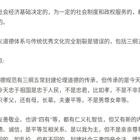
社会经济基础决定的，为一定的社会制度和政权服务的，
的。
义道德体系与传统优秀文化完全割裂是错误的，包括三纲
:
道德规范有三纲五常封建伦理道德的传承，但传承的是今
今天忠于祖国是忠于人民，不是忠君，比如孝，不是不非
只孝父，还有母，长辈。夫妻平等，不是男尊女卑等。
友善敬业、也讲"四有"等，都有仁义礼智信，但又有新的
德、诚信，是平等互相关系、是以我为主，但不是亲亲尊
同的，如乱伦。但有不同的，封建社会三妻四妾合法，嫖