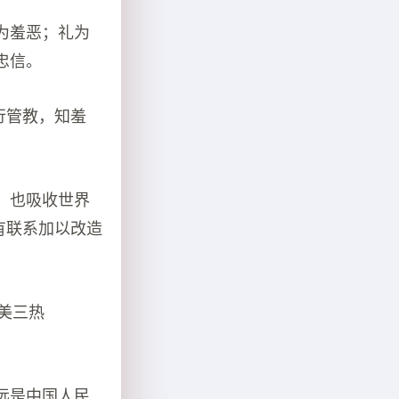
为羞恶；礼为
忠信。
行管教，知羞
，也吸收世界
有联系加以改造
美三热
远是中国人民