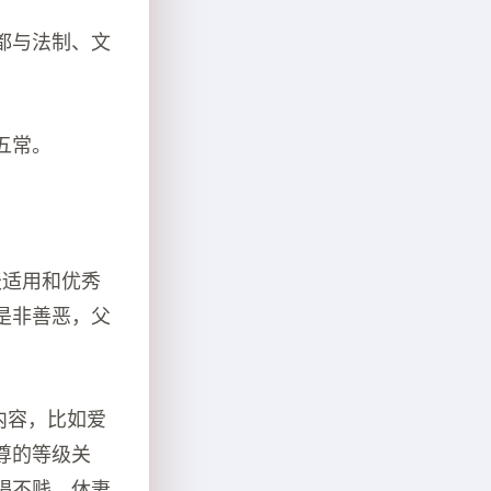
都与法制、文
五常。
天适用和优秀
是非善恶，父
内容，比如爱
尊的等级关
娼不贱，休妻