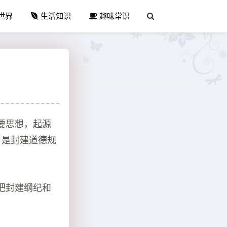
世界
生活知识
趣味常识
要思想，起源
。是封建道德规
把封建纲纪和
。