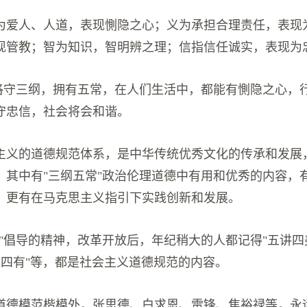
为爱人、人道，表现惻隐之心；义为承担合理责任，表现
现管教；智为知识，智明辨之理；信指信任诚实，表现为
，恪守三纲，拥有五常，在人们生活中，都能有惻隐之心，
守忠信，社会将会和谐。
主义的道德规范体系，是中华传统优秀文化的传承和发展
。其中有"三纲五常"政治伦理道德中有用和优秀的内容，
，更有在马克思主义指引下实践创新和发展。
篇"倡导的精神，改革开放后，年纪稍大的人都记得"五讲四
、"四有"等，都是社会主义道德规范的内容。
道德模范楷模外，张思德、白求恩、雷锋、焦裕禄等，永