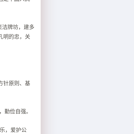
贞洁牌坊，建多
孔明的忠，关
方针原则、基
爱，勤俭自强。
为乐，爱护公