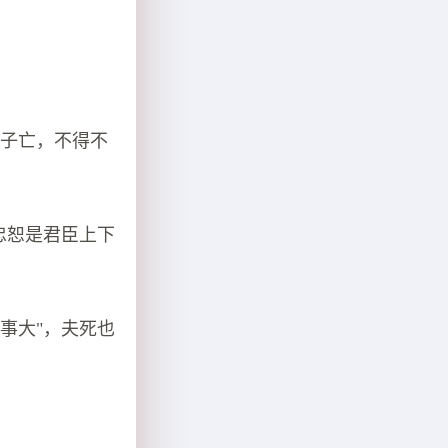
要子亡，不得不
忠恕是君臣上下
事大"，夫死也