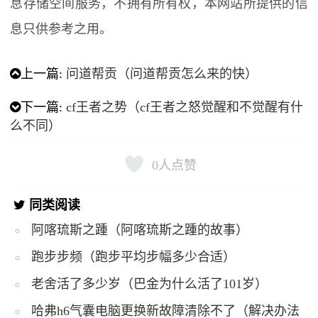
息存储空间服务，不拥有所有权，本网站所提供的信
息只供参考之用。
上一篇:
问道帮贡（问道帮贡怎么来的快）
下一篇:
cf王者之势（cf王者之怒觉醒和不觉醒有什
么不同）
0
人点赞
同类阅读
阿喀琉斯之踵（阿喀琉斯之踵的故事）
跑步步频（跑步平均步幅多少合适）
老舍活了多少岁（巴金为什么活了101岁）
哈弗h6气囊电脑更换新故障清除不了（解决办法