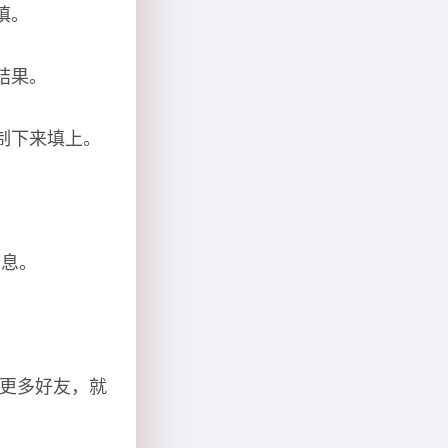
填。
结果。
制下来填上。
信息。
加更多好友，就