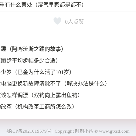
重有什么害处（湿气皇家都是都不）
0
人点赞
之踵（阿喀琉斯之踵的故事）
（跑步平均步幅多少合适）
少岁（巴金为什么活了101岁）
囊电脑更换新故障清除不了（解决办法是什么）
应该怎样调漂（双钩向上露出鱼钩）
构改革（机构改革工商所怎么改）
鄂ICP备2021019579号
|
Copyright 时刻小站 © www.gtxsd.com