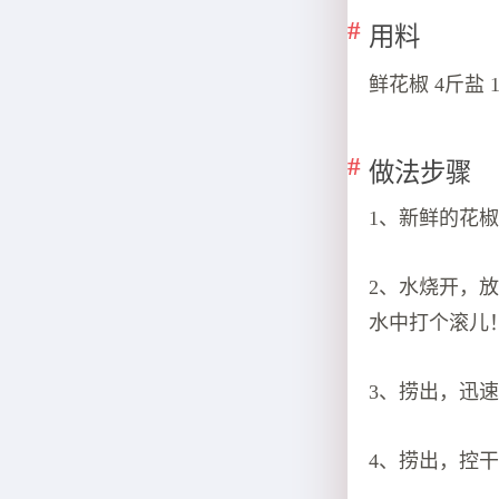
用料
鲜花椒 4斤盐 
做法步骤
1、新鲜的花
2、水烧开，
水中打个滚儿
3、捞出，迅
4、捞出，控