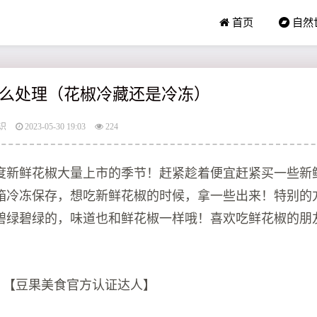
首页
自然
么处理（花椒冷藏还是冷冻）
识
2023-05-30 19:03
224
度新鲜花椒大量上市的季节！赶紧趁着便宜赶紧买一些新
箱冷冻保存，想吃新鲜花椒的时候，拿一些出来！特别的
碧绿碧绿的，味道也和鲜花椒一样哦！喜欢吃鲜花椒的朋
菜 【豆果美食官方认证达人】