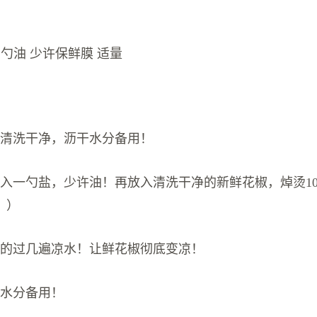
1勺油 少许保鲜膜 适量
椒清洗干净，沥干水分备用！
放入一勺盐，少许油！再放入清洗干净的新鲜花椒，焯烫1
！）
速的过几遍凉水！让鲜花椒彻底变凉！
干水分备用！