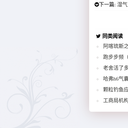
下一篇:
湿气
同类阅读
阿喀琉斯
跑步步频
老舍活了多
哈弗h6气
颗粒钓鱼
工商局机