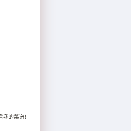
！
看我的菜谱！