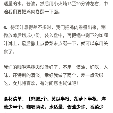
适量的水，酱油，然后用小火炖15至20分钟左右，中
途我们要把鸡肉卷翻一下面。
6、
待汤汁靠得差不多时，我们把鸡肉卷盛出来，稍
微放凉后切成小份，装入盘中，再把锅中剩下的咖喱
汁淋上，最后撒上点香菜末点缀一下，就可以享用美
食了。
我们的咖喱鸡腿肉就做好了，不用一滴油，好吃，入
味，还特别的清淡，幸好我做了两个，差一点没够
吃，女儿特喜欢，有时间您也试试吧！
食材清单：【鸡腿2个、黄瓜半根、胡萝卜半根、洋
葱少半个、咖喱两块，水适量、酱油少许、香菜少