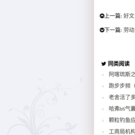
上一篇:
好文
下一篇:
劳动
同类阅读
阿喀琉斯
跑步步频
老舍活了多
哈弗h6气
颗粒钓鱼
工商局机