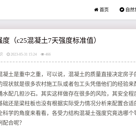
首页
自然
土强度（c25混凝土7天强度标准值）
识
2023-05-31 15:24
466
混凝土是重中之重，可以说，混凝土的质量直接决定房子
的现状就是很多农村施工队或者包工头凭借他们的经验来
桶水配几担沙石。其实这样做存在很多的风险，其安全程
基础还是梁柱板也没有根据实际受力情况分析来配置合适
全科学的角度来看看，各受力结构混凝土强度究竟选哪个
例配合呢？