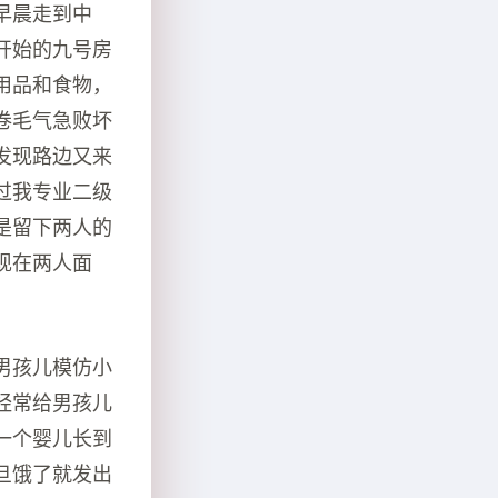
早晨走到中
开始的九号房
用品和食物，
卷毛气急败坏
发现路边又来
过我专业二级
是留下两人的
现在两人面
男孩儿模仿小
经常给男孩儿
一个婴儿长到
旦饿了就发出