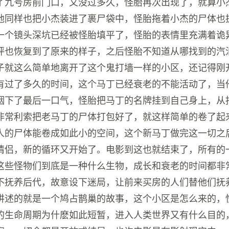
了九号房前门口，又没过多久，怪胎再次出现了，就算小
他同样也把小杰装进了裹尸袋中，怪胎拖着小杰的尸体也
一个镜头深坑已经被怪胎填平了，怪胎的表情里充满着诡
坪也恢复到了原来的样子，之后怪胎不知道从哪找到的汽
子就这么简单地离开了这个鬼打墙一样的小区，还记得刚
有过了多久的时间，这个马丁已经衰老的不能活动了，当
咽下了最后一口气，怪胎把马丁的名牌挂到自己身上，从
非常利索把老马丁的尸体打包好了，就这样简单的卷了起
人的尸体能卷成如此小的空间，这个新马丁做完这一切之
情侣，新的循环又开始了。电影到这也就结束了，所有的
这些怪物们到底是一种什么生物，成长和衰老的时间都非
不抚养后代，故意设下迷局，让前来买房的人们替他们抚
讲述的就是一个鸠占鹊巢的故事，这个小区是怎么来的，
的生命周期为什麽如此短暂，进入人类世界又有什么目的