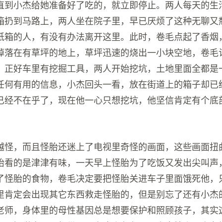
直到小杰给她准备好了吃的，就立即停止。两人每天的生
箱扔到马路上，两人坐在院子里，早已厌烦了这种无聊又
纸箱的人，有没有办法离开这里。此时，卷毛点起了香烟
掉落在有草坪的地上，草坪迅速的烧出一小块空地，卷毛
，正好车里有挖掘工具，两人开始挖坑，土地里面全都是
任何有用的信息，小杰回头一看，放在街道上的箱子却已
已经不在乎了，现在他一心只想挖坑，他坚信肯定有个底
越怪，而且怪胎还迷上了电视里奇怪的画面，这些画面扭
胎看的是津津有味，一天早上怪胎为了吃饭又发出尖叫声
了怪胎的食物，卷毛决定要把怪胎关进车子里面饿死他，
里肯定会出现其它东西救走怪胎的，但是别忘了还有小杰
老师，身体里的母性基因总是想要保护和照顾孩子，其实