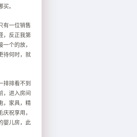
哪买。
只有一位销售
怪，反正我第
接一个的放，
更待何时，就
一排排看不到
前，进入房间
电，家具，精
毛庆祝享用，
的婴儿房，此