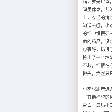
错，就是尸体
间里休息，却
上，卷毛的病
知道去哪，小
的怀中慢慢死
命的药品，没
包裹好，扔进
挖出了一个坟
不救，怀恨在
榔头，竟然只
小杰也跟着进
了其他样貌的
身亡，最后小