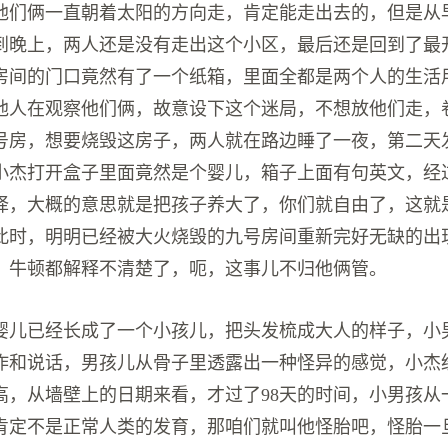
他们俩一直朝着太阳的方向走，肯定能走出去的，但是从
到晚上，两人还是没有走出这个小区，最后还是回到了最
房间的门口竟然有了一个纸箱，里面全都是两个人的生活
他人在观察他们俩，故意设下这个迷局，不想放他们走，
号房，想要烧毁这房子，两人就在路边睡了一夜，第二天
小杰打开盒子里面竟然是个婴儿，箱子上面有句英文，经
译，大概的意思就是把孩子养大了，你们就自由了，这就
此时，明明已经被大火烧毁的九号房间重新完好无缺的出
，牛顿都解释不清楚了，呃，这事儿不归他俩管。
婴儿已经长成了一个小孩儿，把头发梳成大人的样子，小
作和说话，男孩儿从骨子里透露出一种怪异的感觉，小杰
高，从墙壁上的日期来看，才过了98天的时间，小男孩从
肯定不是正常人类的发育，那咱们就叫他怪胎吧，怪胎一