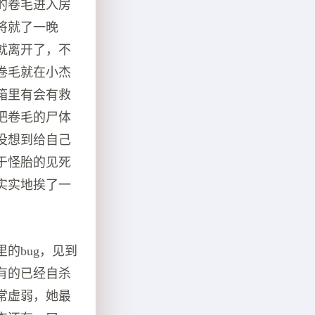
的卷毛进入房
将就了一晚
就离开了，不
卷毛就在小杰
箱里有会有救
把卷毛的尸体
没想到给自己
于怪胎的见死
实实地挨了一
的bug，见到
有的已经自杀
常虚弱，她最