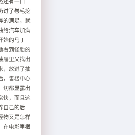
杰还有一口
扔进了卷毛挖
异的满足，就
油给汽车加满
开始的马丁
他看到怪胎的
抽屉里又找出
来，放进了抽
后，售楼中心
一切都显露出
常快，而且这
养自己的后
怪物又是怎样
，在电影里根