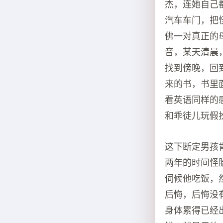
杰，连她自己
汽车车门，把
佛一对真正的
音，某天清晨
找到傍晚，回
来的书，书里
看英语同样的
和乖徒儿玩假
这下断定男孩
两年的时间怪
伺候他吃饭，
后悔，后悔没
身体累得已经