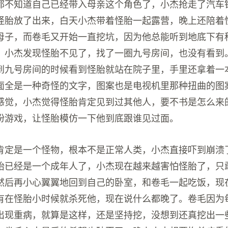
都不知道自己已经带入母亲这个角色了，小杰抢走了汽车
怪胎放了出来，白天小杰带着怪胎一起露营，晚上还陪着
母子，而卷毛又开始一直挖坑，因为他总能听到地底下有
，小杰发现怪胎不见了，找了一圈九号房间，也没有看到
到九号房间的时候看到怪胎就站在院子里，手里还拿着一
面全是一种奇怪的文字，图案也是电视机里那种扭曲的图
感觉，小杰觉得怪胎肯定见到过其他人，要不书是怎么来
扮游戏，让怪胎模仿一下他到底跟谁见过面。
肯定是一个怪物，根本不是正常人类，小杰直接吓到崩溃
胎已经是一个成年人了，小杰现在越来越害怕怪胎了，只
然后再小心翼翼地回到自己的卧室，和卷毛一起吃饭，现
有在怪胎小时候就杀死他，现在说什么都晚了。卷毛因为
出现重病，就算是这样，还是坚持挖，没想到还真挖出一