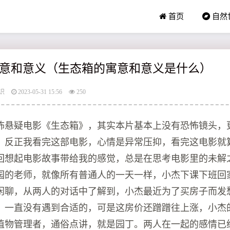
首页
自然
意和意义（生态箱的寓意和意义是什么）
识
2023-05-31 15:56
250
怖悬疑电影《生态箱》，其实本片基本上没有恐怖镜头，
，反正我看完这部电影，心情是异常压抑，看完这电影就
回想起电影故事带给我的感觉，总是在思考电影里的未解
园的老师，就像所有普通人的一天一样，小杰下课下班回
闲聊，从两人的对话中了解到，小杰最近为了买房子而发
，一直没有遇到合适的，可是这房价还蹭蹭往上涨，小杰
植物管理者，通俗点讲，就是园丁。两人在一起的感情已