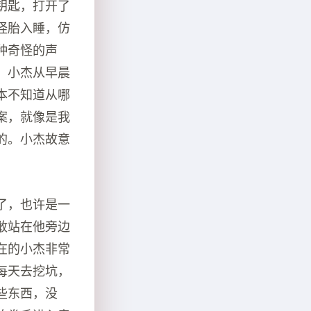
钥匙，打开了
怪胎入睡，仿
种奇怪的声
。小杰从早晨
本不知道从哪
案，就像是我
的。小杰故意
了，也许是一
敢站在他旁边
在的小杰非常
每天去挖坑，
些东西，没