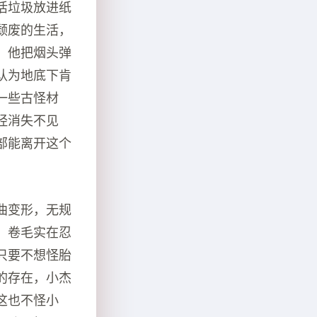
活垃圾放进纸
颓废的生活，
，他把烟头弹
认为地底下肯
一些古怪材
经消失不见
部能离开这个
曲变形，无规
，卷毛实在忍
只要不想怪胎
的存在，小杰
这也不怪小