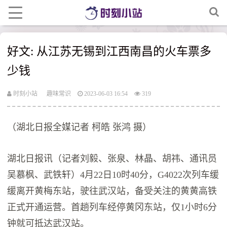
好文: 从江苏无锡到江西南昌的火车票多
少钱
时刻小站
趣味常识
2023-06-03 16:54
319
（湖北日报全媒记者 柯皓 张鸿 摄）
湖北日报讯（记者刘毅、张泉、林晶、胡祎、通讯员
吴慕枫、武铁轩）4月22日10时40分，G4022次列车缓
缓离开黄梅东站，驶往武汉站，备受关注的黄黄高铁
正式开通运营。首趟列车经停黄冈东站，仅1小时6分
钟就可抵达武汉站。