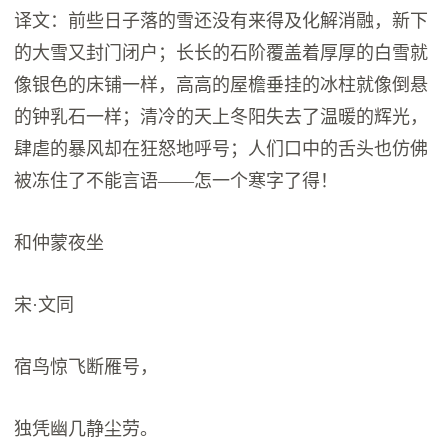
译文：前些日子落的雪还没有来得及化解消融，新下
的大雪又封门闭户；长长的石阶覆盖着厚厚的白雪就
像银色的床铺一样，高高的屋檐垂挂的冰柱就像倒悬
的钟乳石一样；清冷的天上冬阳失去了温暖的辉光，
肆虐的暴风却在狂怒地呼号；人们口中的舌头也仿佛
被冻住了不能言语——怎一个寒字了得！
和仲蒙夜坐
宋·文同
宿鸟惊飞断雁号，
独凭幽几静尘劳。