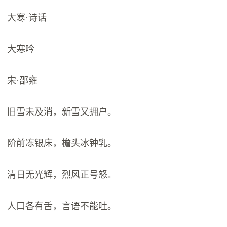
大寒·诗话
大寒吟
宋·邵雍
旧雪未及消，新雪又拥户。
阶前冻银床，檐头冰钟乳。
清日无光辉，烈风正号怒。
人口各有舌，言语不能吐。