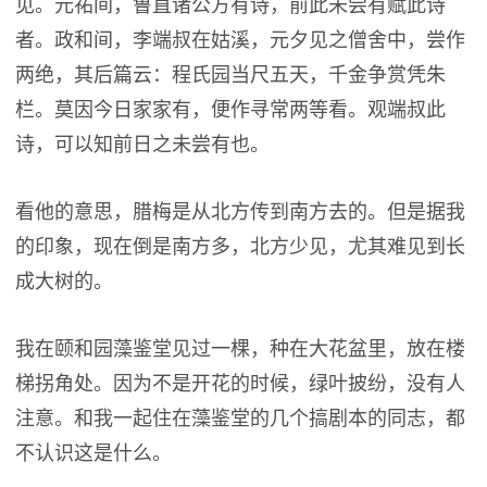
见。元祐间，鲁直诸公方有诗，前此未尝有赋此诗
者。政和间，李端叔在姑溪，元夕见之僧舍中，尝作
两绝，其后篇云：程氏园当尺五天，千金争赏凭朱
栏。莫因今日家家有，便作寻常两等看。观端叔此
诗，可以知前日之未尝有也。
看他的意思，腊梅是从北方传到南方去的。但是据我
的印象，现在倒是南方多，北方少见，尤其难见到长
成大树的。
我在颐和园藻鉴堂见过一棵，种在大花盆里，放在楼
梯拐角处。因为不是开花的时候，绿叶披纷，没有人
注意。和我一起住在藻鉴堂的几个搞剧本的同志，都
不认识这是什么。