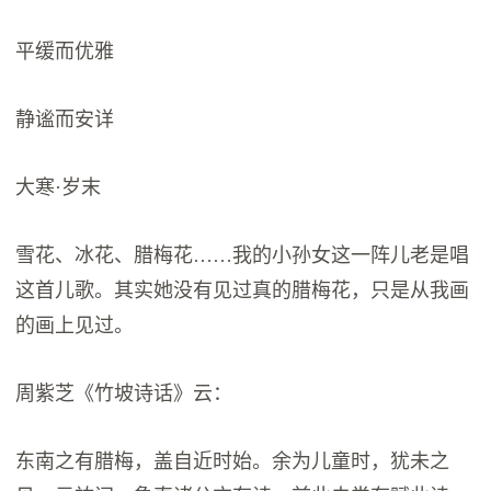
平缓而优雅
静谧而安详
大寒·岁末
雪花、冰花、腊梅花……我的小孙女这一阵儿老是唱
这首儿歌。其实她没有见过真的腊梅花，只是从我画
的画上见过。
周紫芝《竹坡诗话》云：
东南之有腊梅，盖自近时始。余为儿童时，犹未之