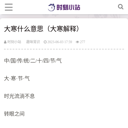
大寒什么意思（大寒解释）
时刻小站
趣味常识
2023-06-03 17:59
277
中/国/传/统/二/十/四/节/气
大·寒·节·气
时光流淌不息
转眼之间