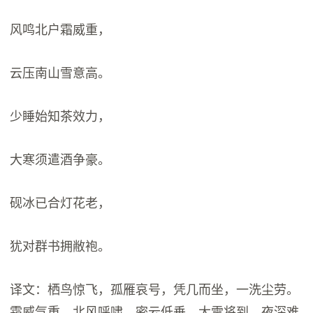
风鸣北户霜威重，
云压南山雪意高。
少睡始知茶效力，
大寒须遣酒争豪。
砚冰已合灯花老，
犹对群书拥敝袍。
译文：栖鸟惊飞，孤雁哀号，凭几而坐，一洗尘劳。
霜威气重，北风呼啸，密云低垂，大雪将到。夜深难