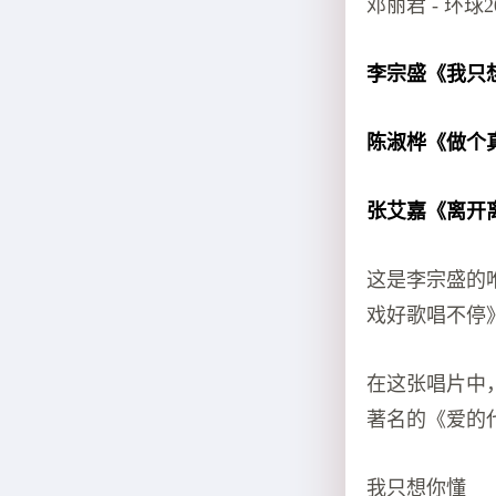
邓丽君 - 环球
李宗盛《我只
陈淑桦《做个
张艾嘉《离开
这是李宗盛的
戏好歌唱不停
在这张唱片中
著名的《爱的
我只想你懂