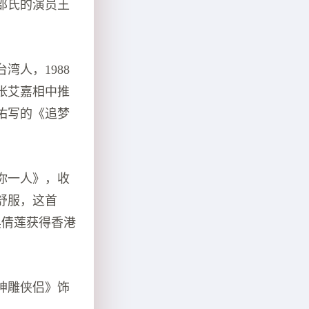
邵氏的演员王
人，1988
张艾嘉相中推
佑写的《追梦
你一人》，收
舒服，这首
吴倩莲获得香港
神雕侠侣》饰