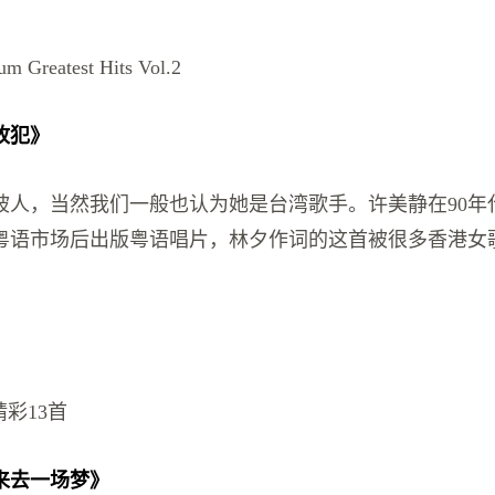
m Greatest Hits Vol.2
故犯》
坡人，当然我们一般也认为她是台湾歌手。许美静在90年
粤语市场后出版粤语唱片，林夕作词的这首被很多香港女
精彩13首
来去一场梦》