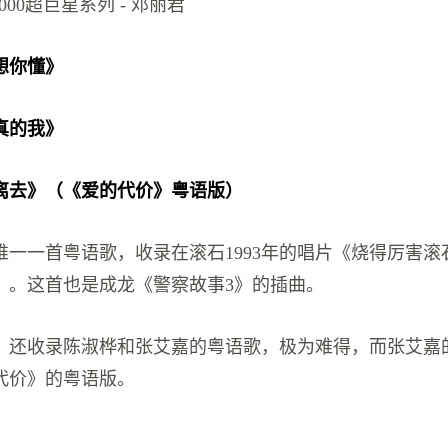
2000超巨星系列 - 邓丽君
想你懂》
真的我》
离去》（《爱的代价》粤语版）
唯一一首粤语歌，收录在滚石1993年的唱片《烧得厉害滚
》。这首也是成龙《警察故事3》的插曲。
，还收录陈淑桦和张艾嘉的粤语歌，极为难得，而张艾嘉
代价》的粤语版。