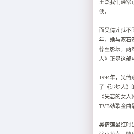
王杰我们通常
侠。
而吴倩莲就不
年，她与滚石
荐至影坛。两
人》正是这部
1994年，
了《追梦人》
《失恋的女人
TVB劲歌金
吴倩莲最红时