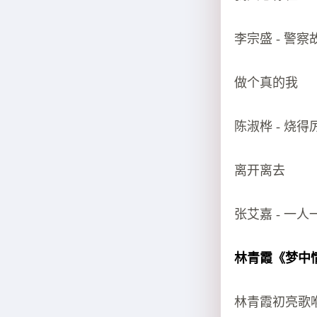
李宗盛 - 警
做个真的我
陈淑桦 - 烧得
离开离去
张艾嘉 - 一
林青霞《梦中
林青霞初亮歌