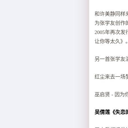
和许美静同样
为张学友创作
2005年再次
让你等太久》
另一首张学友
红尘来去一场
巫启贤 - 因为
吴倩莲《失恋