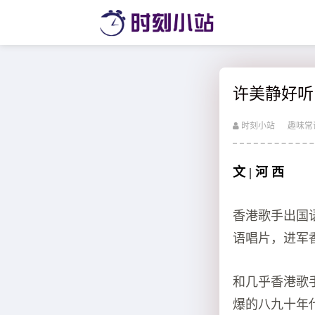
许美静好听
时刻小站
趣味常
文 | 河 西
香港歌手出国
语唱片，进军
和几乎香港歌
爆的八九十年