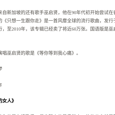
来自新加坡的还有歌手巫启贤，他在90年代初开始尝试在
的《只想一生跟你走》是一首风靡全球的流行歌曲，发行于1
发行，至2010年，该专辑已经卖了将近60万张。国语版是
。
演唱巫启贤的歌是《等你等到我心痛》。
梦
你
的女人》