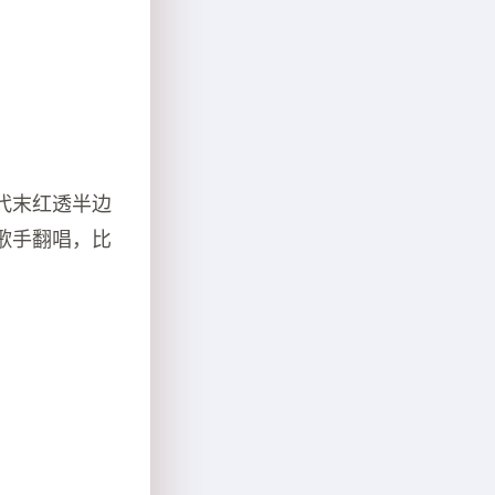
代末红透半边
歌手翻唱，比