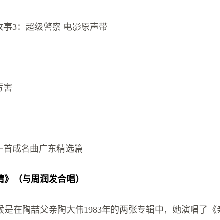
察故事3：超级警察 电影原声带
厉害
人一首成名曲广东精选篇
情》（与周润发合唱）
喉是在陶喆父亲陶大伟1983年的两张专辑中，她演唱了《