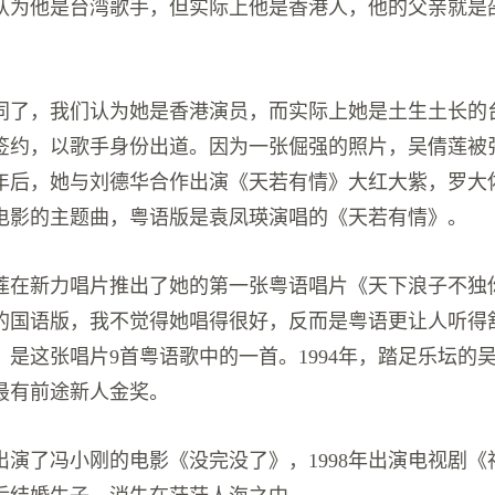
认为他是台湾歌手，但实际上他是香港人，他的父亲就是
同了，我们认为她是香港演员，而实际上她是土生土长的台湾
签约，以歌手身份出道。因为一张倔强的照片，吴倩莲被
年后，她与刘德华合作出演《天若有情》大红大紫，罗大
电影的主题曲，粤语版是袁凤瑛演唱的《天若有情》。
吴倩莲在新力唱片推出了她的第一张粤语唱片《天下浪子不独
的国语版，我不觉得她唱得很好，反而是粤语更让人听得
》是这张唱片9首粤语歌中的一首。1994年，踏足乐坛的
曲最有前途新人金奖。
出演了冯小刚的电影《没完没了》，1998年出演电视剧《