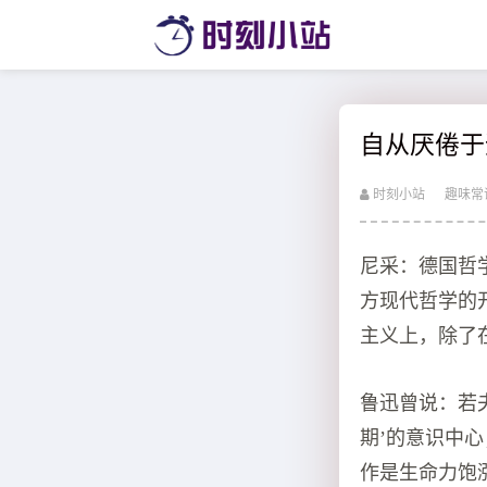
自从厌倦于
时刻小站
趣味常
尼采：德国哲
方现代哲学的
主义上，除了
鲁迅曾说：若
期’的意识中
作是生命力饱