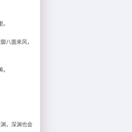
里。
抗御八面来风，
美。
深渊，深渊也会