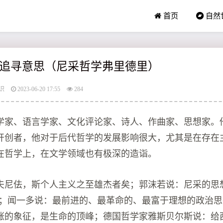
首页
自然
追寻意思（尼采哲学弗里德里）
识
2023-06-20 17:55
284
学家、语言学家、文化评论家、诗人、作曲家、思想家。
开创者，他对于后代哲学的发展影响很大，尤其是在存在
在哲学上，在文学领域也有极深的造诣。
夫尼佉，斯个人主义之至雄杰者矣；郭沫若说：尼采的思
心；闻一多说：最前进的、最革命的、最富于理想的政治
涨的象征，是生命的顶峰；德国哲学家雅斯贝尔斯说：给