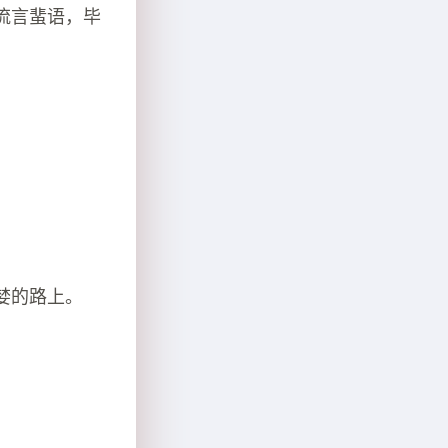
流言蜚语，毕
婪的路上。