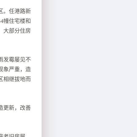
区。任港路新
4幢住宅楼和
米，大部分住房
雨发霉屡见不
现象严重，造
区相继拔地而
造更新，改善
座老旧房屋，