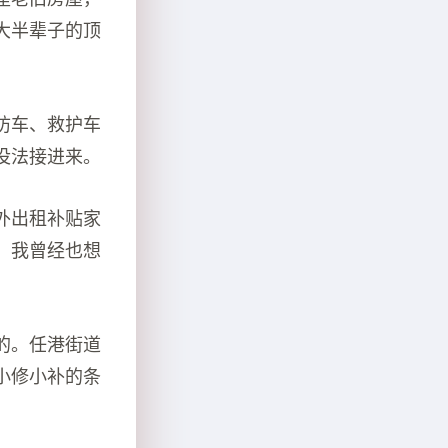
大半辈子的顶
防车、救护车
没法接进来。
外出租补贴家
。我曾经也想
的。任港街道
小修小补的条