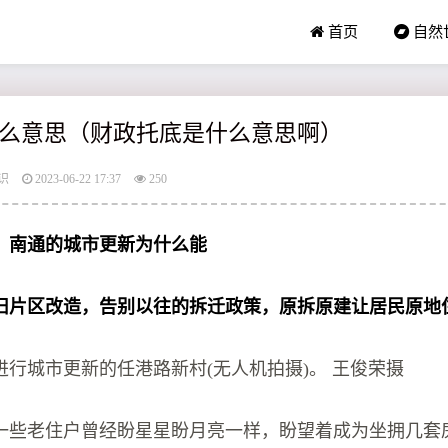
首页
自然
么意思（财政托底是什么意思啊）
识
2023-06-22 17:37
250
，南通的城市更新为什么能
旧片区改造，告别以往的拆迁政策，原拆原建让居民原地
进行城市更新的任港路新村(无人机拍摄)。 王俊荣摄
一些老住户曾经盼星星盼月亮一样，盼望着成为坐拥几套