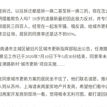
是拆迁。以往拆迁都是拆一换二甚至拆一换三的，现在怎
明摆着欺负人吗？59岁的凌展新最初因此极力反对，并专
群居民三四百人，经常在一起发牢骚、唱反调，给城市更
意见征询，居民的同意率还是达不到95%。
日，南通市主城区破旧片区城市更新指挥部贴出公告，任港路
意见工作已于2020年7月10日下午5点30分结束，同意率未
任港路新村‘城市更新’项目实施……
些同意城市更新方案的居民坐不住了，他们联名请愿，推
人则从苏州、上海请来两家房地产开发商，希望他们看中
但两家开发商到现场一看，觉得根本无利可图，都打道回