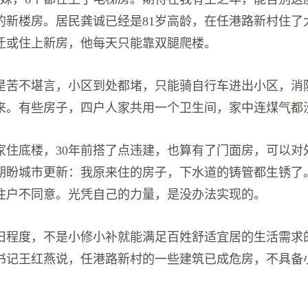
的新楼房。居民龚诚已经是81岁高龄，在任港路新村住了
迁或住上新房，他每天只能靠双腿爬楼。
是苦不堪言，小区到处都堵，只能骑自行车进出小区，消
来。有些房子，四户人家共用一个卫生间，家中连煤气都
祥家住底楼，30年前搭了点违建，也算有了门面房，可以对
期盼城市更新：我原来住的房子，下水道的铸管都生锈了
住户不同意。光凭自己的力量，是没办法实现的。
旧程度，不是小修小补就能满足百姓舒适宜居的生活需求
书记王红燕说，任港路新村的一些建筑已成危房，不具备