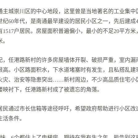
通主城崇川区的中心地段，这里曾是当地著名的工业集中
世纪60年代，是南通最早建设的居民小区之一，先后建成4
1517户居民。房屋面积普遍偏小，最小的不足20平方
米。
纪，任港路新村的许多房屋墙体开裂、破损严重，室内漏
很高。小区路面积水，下水道堵塞时有发生，且私搭乱建
火灾、治安等隐患突出……新村周边，不少高品质住宅小
楼映衬下，任港路新村成了被遗忘的角落。
居民通过市长信箱等途径呼吁，希望政府帮助进行小区改
生活条件。
姐妹，6个都住上了电梯房。期待在我有生之年，能告别这