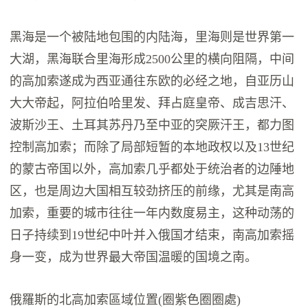
黑海是一个被陆地包围的内陆海，里海则是世界第一
大湖，黑海联合里海形成2500公里的横向阻隔，中间
的高加索遂成为西亚通往东欧的必经之地，自亚历山
大大帝起，阿拉伯哈里发、拜占庭皇帝、成吉思汗、
波斯沙王、土耳其苏丹乃至中亚的突厥汗王，都力图
控制高加索；而除了局部短暂的本地政权以及13世纪
的蒙古帝国以外，高加索几乎都处于统治者的边陲地
区，也是周边大国相互较劲挤压的前缘，尤其是南高
加索，重要的城市往往一年内数度易主，这种动荡的
日子持续到19世纪中叶并入俄国才结束，南高加索摇
身一变，成为世界最大帝国温暖的国境之南。
俄羅斯的北高加索區域位置(圈紫色圈圈處)