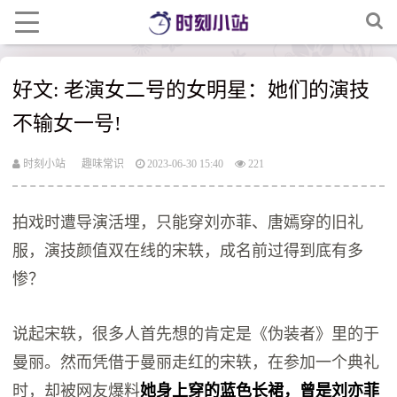
好文: 老演女二号的女明星：她们的演技
不输女一号!
时刻小站
趣味常识
2023-06-30 15:40
221
拍戏时遭导演活埋，只能穿刘亦菲、唐嫣穿的旧礼
服，演技颜值双在线的宋轶，成名前过得到底有多
惨？
说起宋轶，很多人首先想的肯定是《伪装者》里的于
曼丽。然而凭借于曼丽走红的宋轶，在参加一个典礼
时，却被网友爆料
她身上穿的蓝色长裙，曾是刘亦菲