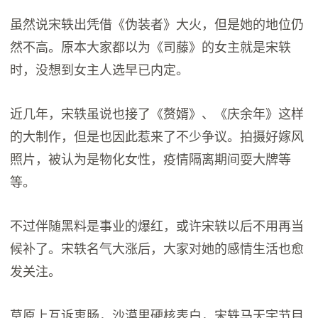
虽然说宋轶出凭借《伪装者》大火，但是她的地位仍
然不高。原本大家都以为《司藤》的女主就是宋轶
时，没想到女主人选早已内定。
近几年，宋轶虽说也接了《赘婿》、《庆余年》这样
的大制作，但是也因此惹来了不少争议。拍摄好嫁风
照片，被认为是物化女性，疫情隔离期间耍大牌等
等。
不过伴随黑料是事业的爆红，或许宋轶以后不用再当
候补了。宋轶名气大涨后，大家对她的感情生活也愈
发关注。
草原上互诉衷肠，沙漠里硬核表白，宋轶马天宇节目