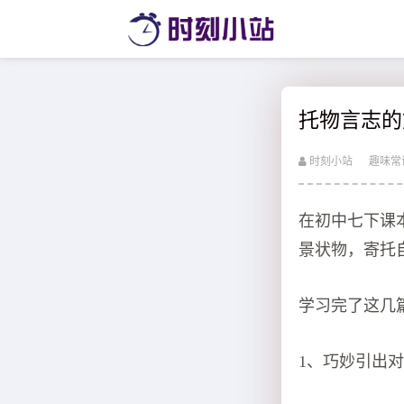
托物言志的
时刻小站
趣味常
在初中七下课
景状物，寄托
学习完了这几
1、巧妙引出