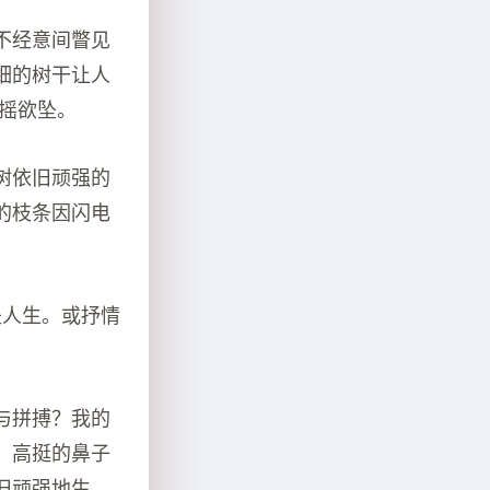
不经意间瞥见
细的树干让人
摇欲坠。
树依旧顽强的
的枝条因闪电
是人生。或抒情
与拼搏？我的
，高挺的鼻子
旧顽强地生