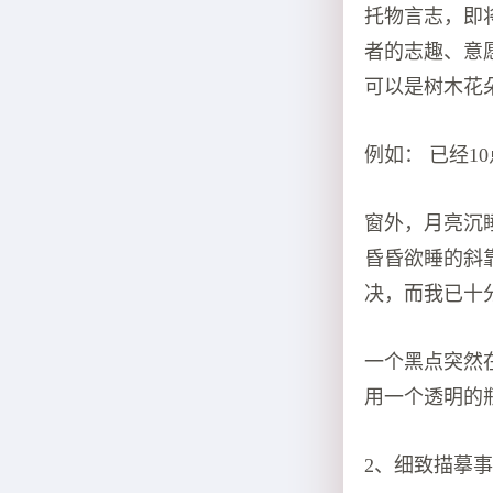
托物言志，即
者的志趣、意
可以是树木花
例如： 已经1
窗外，月亮沉
昏昏欲睡的斜
决，而我已十
一个黑点突然
用一个透明的
2、细致描摹