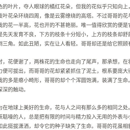
色的叶片，夺人眼球的橘红花朵，但我的花似乎只知向上
枝叶花朵环绕四周，像是云雾缭绕的高塔。不过哥哥的花
我的花一半高，花也开的不甚艳丽。唯一值得欣赏的便是
是先天发育不良，下方的枝条十分短小，上方的枝条却舒
倒三角。如此丑陋，实在让人看轻。哥哥却还是给它照顾
时，花便谢了，两株花的生命也走向了尾声，那承想，在
力便可拔出，而哥哥的花却紧紧抓住了泥土，根系要庞大
我的多是瘪小畸形，哥哥的却个个浑圆饱满，装满了生命
深深的触动。
为在地球上美好的生命，花与人之间有那么多的相同之处
跃聒噪的人，总是把有限的时间与精力投入无用的外表与
如此挺拔潇洒，却令它的种子缺失了生命。哥哥的花虽相