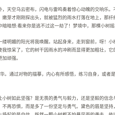
外，天空乌云密布，闪电与雷鸣奏着惊心动魄的交响乐。
，嫩芽才刚刚探出头，就被猛烈的雨水打落在地上，那纤
中暗暗想:看来你是逃不过这一劫了！梦境中，那棵小树摇
一缕明媚的阳光将我唤醒。站起身来，走到窗前，呀！小
使我惊呆了，它的树干因雨水的冲刷而显得更加粗壮，它
更加顽强。
升华。通过对物的描摹，内心有所感悟，练习自身，或者
让小树如此坚强？是无畏的勇气与毅力，还是坚毅的信念
，不再恐惧，而是多了一份坚定与勇气。黛色的眉是坚持
上扬起的是自信。既然一颗小树都不怕暴风雨的袭击，依