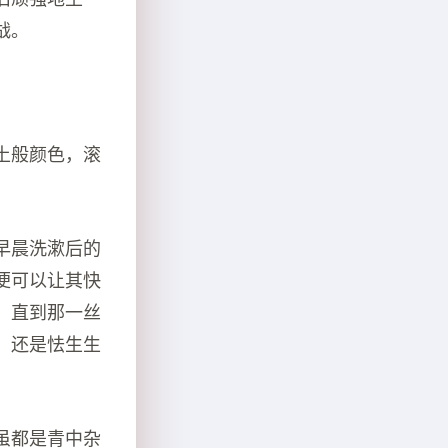
战。
土般颜色，滚
早晨洗漱后的
便可以让其快
，直到那一丝
，还是怯生生
虽都是青中杂