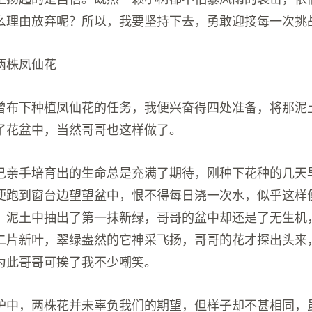
么理由放弃呢？所以，我要坚持下去，勇敢迎接每一次挑
两株凤仙花
曾布下种植凤仙花的任务，我便兴奋得四处准备，将那泥
了花盆中，当然哥哥也这样做了。
己亲手培育出的生命总是充满了期待，刚种下花种的几天
便跑到窗台边望望盆中，恨不得每日浇一次水，似乎这样
，泥土中抽出了第一抹新绿，哥哥的盆中却还是了无生机
二片新叶，翠绿盎然的它神采飞扬，哥哥的花才探出头来
为此哥哥可挨了我不少嘲笑。
护中，两株花并未辜负我们的期望，但样子却不甚相同，