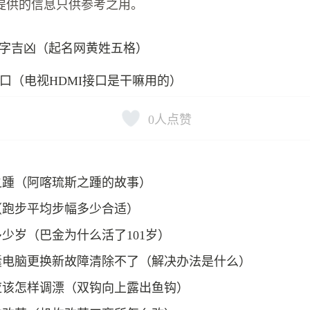
提供的信息只供参考之用。
字吉凶（起名网黄姓五格）
mi口（电视HDMI接口是干嘛用的）
0
人点赞
之踵（阿喀琉斯之踵的故事）
（跑步平均步幅多少合适）
少岁（巴金为什么活了101岁）
囊电脑更换新故障清除不了（解决办法是什么）
应该怎样调漂（双钩向上露出鱼钩）