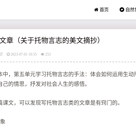
首页
自然
文章（关于托物言志的美文摘抄）
识
2023-07-01 16:55
253
本中，第五单元学习托物言志的手法：体会如何运用生动
自己的情思，抒发对社会人生的感悟。
篇课文，可以发现写托物言志类的文章是有窍门的。
对象