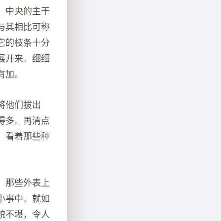
，中央的主干
与其相比可称
它的枝条十分
展开来。细细
有加。
将他们拔出
得多。再清点
。看着那些种
。那些外表上
小事中。就如
貌不堪，令人