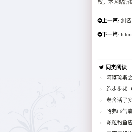
权，本网站所
上一篇:
测名
下一篇:
hd
同类阅读
阿喀琉斯
跑步步频
老舍活了多
哈弗h6气
颗粒钓鱼