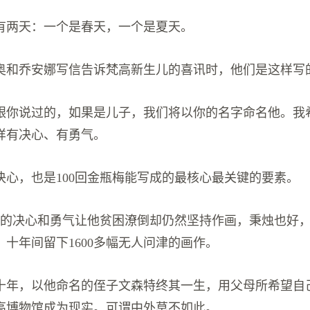
有两天：一个是春天，一个是夏天。
当提奥和乔安娜写信告诉梵高新生儿的喜讯时，他们是这样写
跟你说过的，如果是儿子，我们将以你的名字命名他。我
样有决心、有勇气。
决心，也是100回金瓶梅能写成的最核心最关键的要素。
梵高的决心和勇气让他贫困潦倒却仍然坚持作画，秉烛也好
十年间留下1600多幅无人问津的画作。
十年，以他命名的侄子文森特终其一生，用父母所希望自
高博物馆成为现实。可谓中外莫不如此。