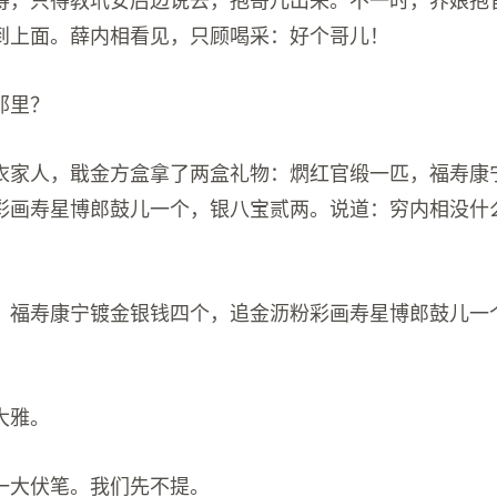
得，只得教玳安后边说去，抱哥儿出来。不一时，养娘抱
到上面。薛内相看见，只顾喝采：好个哥儿！
那里？
衣家人，戢金方盒拿了两盒礼物：熌红官缎一匹，福寿康
彩画寿星博郎鼓儿一个，银八宝贰两。说道：穷内相没什
。
，福寿康宁镀金银钱四个，追金沥粉彩画寿星博郎鼓儿一
大雅。
一大伏笔。我们先不提。