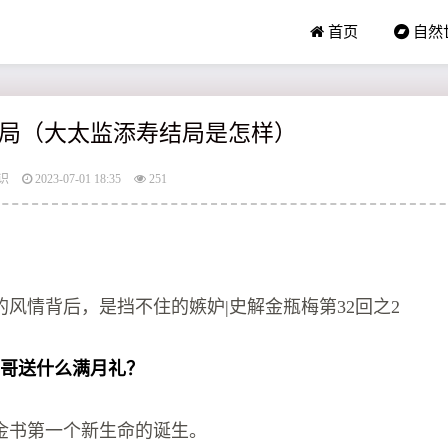
首页
自然
局（大太监添寿结局是怎样）
识
2023-07-01 18:35
251
：
风情背后，是挡不住的嫉妒|史解金瓶梅第32回之2
官哥送什么满月礼？
金书第一个新生命的诞生。