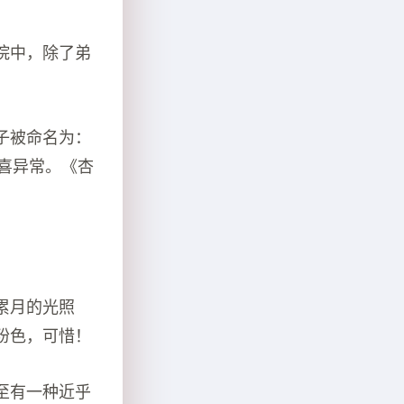
院中，除了弟
子被命名为：
欣喜异常。《杏
累月的光照
粉色，可惜！
至有一种近乎