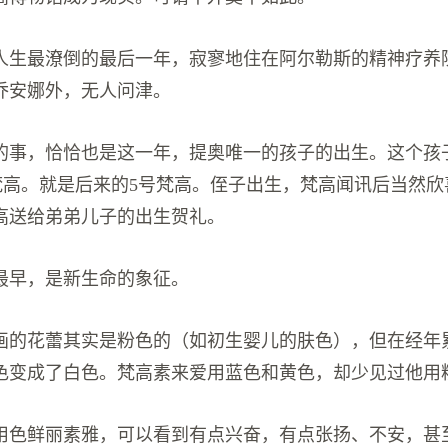
正是人生最潦倒的最后一年，寂寥地住在阿尔勒斯的精神疗养
乔安娜外，无人问津。
的事，恰恰也是这一年，提奥唯一的孩子的出生。这个孩
·梵高。就是后来的5号梵高。侄子出生，梵高闻讯后当然
高送给弟弟儿子的出生贺礼。
最早，是新生命的象征。
画的花蕾其实是粉色的（如初生婴儿的肤色），但在经年
色变成了白色。梵高素来爱用蓝色和黄色，却少见过他用
用色鲜丽素雅，可以看到有点兴奋，有点张扬、不安，甚