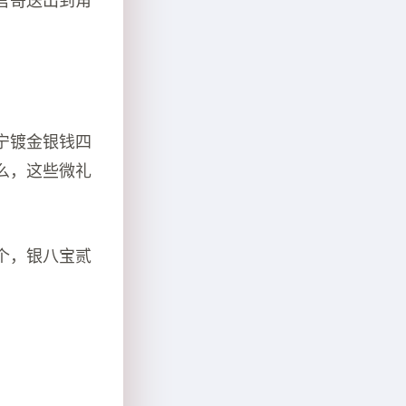
官哥送出到角
宁镀金银钱四
么，这些微礼
个，银八宝贰