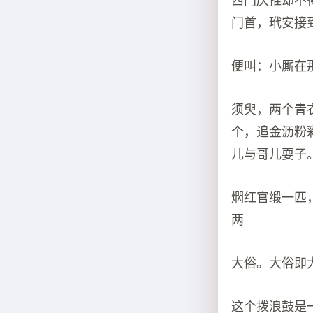
西门庆推却不
门首，玳安接
便叫：小厮在
须臾，两个青
个，追金沥粉
儿与哥儿耍子
熌红官缎一匹
两——
大俗。大俗即
这个拨浪鼓是