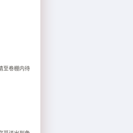
请至卷棚内待