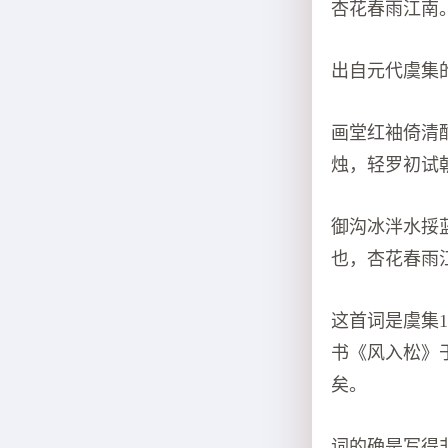
杏花春雨江南
出自元代虞集
画堂红袖倚清
烛，轻罗初试
御沟冰泮水挼
也，杏花春雨
这首词是虞集
书《风入松》
矣。
词的确是写得