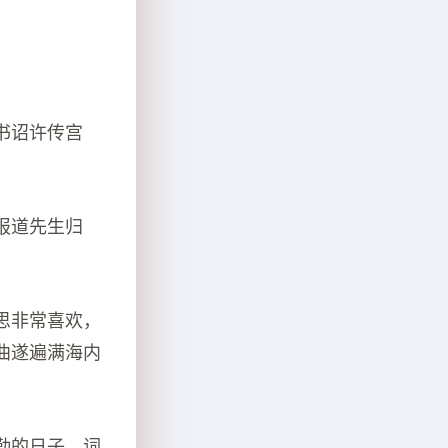
书诏许传宫
报道先生归
思非常喜欢，
曲遂遍满海内
勤的日子，词