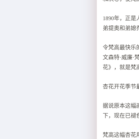
1890年，
弟提奥和弟媳
令梵高最快乐
文森特·威廉
花》，就是梵
杏花开花季节
据说原本这幅
下，现在已褪
梵高这幅杏花