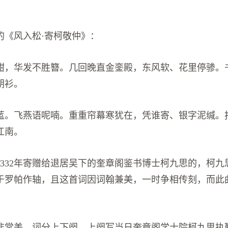
。
的《风入松·寄柯敬仲》：
酣，华发不胜簪。几回晚直金銮殿，东风软、花里停骖。
朝衫。
蓝。飞燕语呢喃。重重帘幕寒犹在，凭谁寄、银字泥缄。
江南。
1332年寄赠给退居吴下的奎章阁鉴书博士柯九思的，柯九
于罗帕作轴，且这首词因词翰兼美，一时争相传刻，而此
非常美。词分上下阕，上阕写当日奎章阁学士院柯九思执