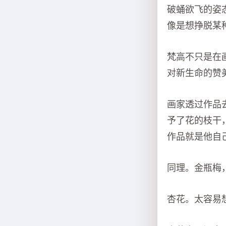
破蛹欲飞的姿
像是想挣脱某
梵高不只是在
对新生命的赞
画家透过作品
予了花的枝干
作品就是他自
同理。金瓶梅
杏花。太容易