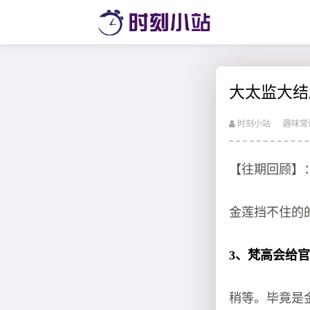
大太监大结
时刻小站
趣味常
【往期回顾】
金莲挡不住的的
3、梵高会给
稍等。毕竟是