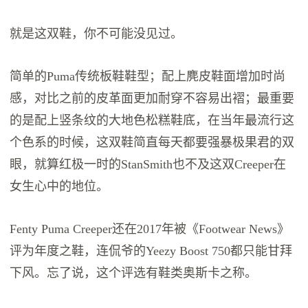
就是这双鞋，你不可能没见过。
简单的Puma传统板鞋鞋型；配上麂皮鞋面增加时尚
感，对比之前的皮革面更加耐穿不容易出褶；最重要
的是配上竖条纹的大地色松糕鞋底，在当年最流行这
个色系的时候，这双鞋简直每天都要强暴极果君的双
眼，就算红极一时的StanSmith也不及这双Creeper在
女生心中的地位。
Fenty Puma Creeper还在2017年被《Footwear News》
评为年度之鞋，连侃爷的Yeezy Boost 750都只能甘拜
下风。忘了说，这个评选有鞋类奥斯卡之称。