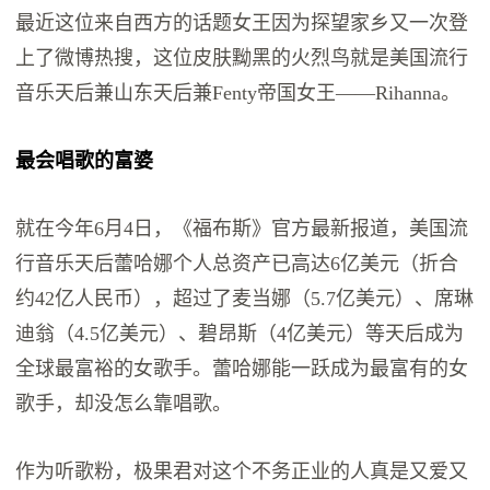
最近这位来自西方的话题女王因为探望家乡又一次登
上了微博热搜，这位皮肤黝黑的火烈鸟就是美国流行
音乐天后兼山东天后兼Fenty帝国女王——Rihanna。
最会唱歌的富婆
就在今年6月4日，《福布斯》官方最新报道，美国流
行音乐天后蕾哈娜个人总资产已高达6亿美元（折合
约42亿人民币），超过了麦当娜（5.7亿美元）、席琳
迪翁（4.5亿美元）、碧昂斯（4亿美元）等天后成为
全球最富裕的女歌手。蕾哈娜能一跃成为最富有的女
歌手，却没怎么靠唱歌。
作为听歌粉，极果君对这个不务正业的人真是又爱又