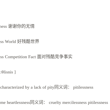
lessness 谢谢你的无情
sness World 好残酷世界
sness Competition Fact 面对残酷竞争事实
:θlisnis ]
 characterized by a lack of pity同义词： pitilessness
reme heartlessness同义词： cruelty mercilessness pitilessness