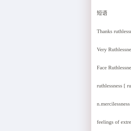
短语
Thanks ruth
Very Ruthles
Face Ruthles
ruthlessness [ ru
n.mercilessness
feelings of ext