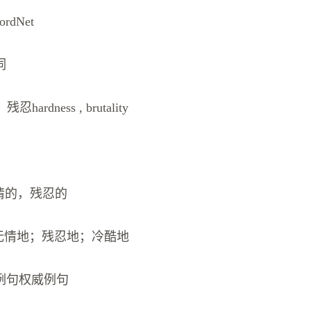
rdNet
词
hardness , brutality
ss 无情的，残忍的
ssly 无情地；残忍地；冷酷地
例句权威例句