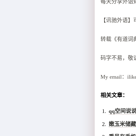
每天分享外语
【讯驰外语】
转载《有道词
码字不易，敬
My email：ili
相关文章：
qq空间说
嫩玉米储藏