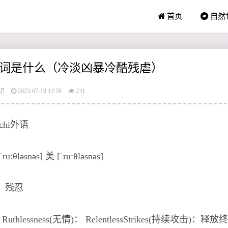
首页
自然
词是什么（冷淡凶暴冷酷残虐）
识
2023-07-19 12:59
231
inchi外语
ˈruːθləsnəs] 美 [ˈruːθləsnəs]
酷；残忍
 Ruthlessness(无情)： RelentlessStrikes(持续攻击)：释放