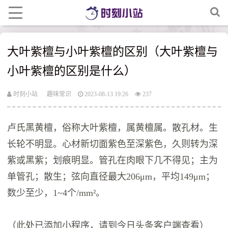
大叶紫檀与小叶紫檀的区别（大叶紫檀与
小叶紫檀的区别是什么）
时刻小站
趣味常识
2023-08-13 19:26
237
卢氏黑黄檀，俗称大叶紫檀，属黄檀属。散孔材。生
长轮不明显。心材新切面紫色至深紫色，久则转为深
紫或黑紫；划痕明显。管孔在肉眼下几不得见；主为
单管孔；散生；弦向直径最大206μm，平均149μm；
数少至少，1~4个/mm²。
（此处已添加小程序，请到今日头条客户端查看）