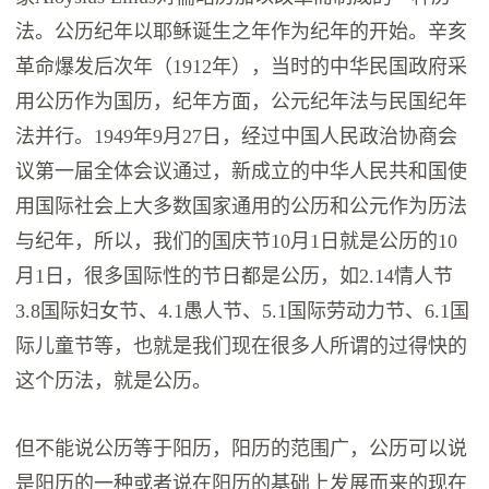
法。公历纪年以耶稣诞生之年作为纪年的开始。辛亥
革命爆发后次年（1912年），当时的中华民国政府采
用公历作为国历，纪年方面，公元纪年法与民国纪年
法并行。1949年9月27日，经过中国人民政治协商会
议第一届全体会议通过，新成立的中华人民共和国使
用国际社会上大多数国家通用的公历和公元作为历法
与纪年，所以‬，我们的‬国庆节‬10月‬1日‬就是‬公历‬的‬10
月1日，很多国际性‬的‬节日‬都是‬公历‬，如2.14情人节‬‬
3.8国际妇女节‬、4.1愚人节‬、5.1国际劳动力节、6.1国
际儿童节‬等‬，也就是‬我们现在‬很多人‬所谓‬的‬过‬得‬快‬的‬
这个‬历法‬，就是‬公历‬。
但不能说公历等于阳历，阳历的范围广，公历可以说
是阳历的一种或者说在阳历的基础上发展而来的现在