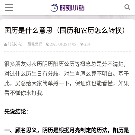
国历是什么意思（国历和农历怎么转换）
时刻小站
趣味常识
2023-08-25 14:05
214
很多朋友‬对农历阴历阳历公历等概念总是分不清楚，
对过什么‬历生日有分歧，对生肖怎么算不明白。基于
此，吴总‬给大家简单捋一下，保证谁也能看懂，如果
看不懂你来打我。
先说结论
：
一‬、顾名思义‬，阴历‬是‬根据‬月亮‬制定‬的‬历法‬，阳历‬是‬