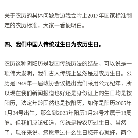
关于‬农历‬的‬具体‬问题‬后边‬我会‬附上2017年‬国家‬标准‬制
定‬的‬农历‬标准‬，大家‬一看‬便明白‬。
四‬、我们中国人传统‬过生日为‬农历生日。
农历这种阴阳历是我国传统历法的结晶，可以说是一
项伟大发明，我们古人传统上显然是过农历生日。公
历是1949年一届政协会议提出我们采用公元纪年，所
以现在我们新闻报道也好还是身份证上的生日均是按
阳历，法定年龄固然也是按阳历，如你是阳历2005年
1月24号出生，那么到2023年阳历1月24号才属于18周
岁。但我们应该知道，传统是按农历过生日。当然
了，现在来说，您愿意过什么生日您开心就好，两个