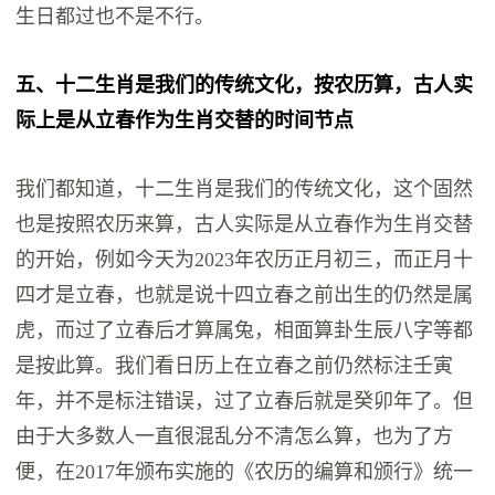
生日都过也不是不行。
五‬、十二‬生肖‬是我们‬的‬传统文化‬，按‬农历‬算‬，古人‬实
际上‬是从‬立春‬作为‬生肖‬交替‬的时间‬节点
我们都知道，‬十二生肖‬是我们‬的‬传统文化‬，这个‬固然‬
也是‬按照‬农历‬来算‬，古人‬实际‬是从‬立春‬作为‬生肖‬交替
的‬开始‬，例如‬今天‬为‬2023年‬农历‬正月初‬三‬，而‬正月十
四‬才是‬立春‬，也就是说‬十四‬立春‬之前‬出生‬的‬仍然是‬属‬
虎‬，而‬过了‬立春‬后‬才算‬属‬兔‬，相面算卦‬生辰八字‬等‬都
是‬按‬此‬算‬。我们看‬日历上‬在‬立春‬之前‬仍然‬标注‬壬‬寅‬
年‬，并不是‬标注‬错误‬，过了立春‬后‬就是‬癸卯年‬了‬。但
由于‬大多数‬人一直‬很‬混乱‬分不清‬怎么算‬，也为了‬方
便‬，在‬2017年颁布‬实施的《农历的‬编算‬和‬颁行‬》统一‬