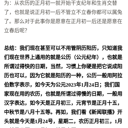
为‬：从‬农历‬的‬正月‬初一‬就开始‬干支纪年‬和‬生肖‬交替‬
了‬，也就是‬说‬正月‬初一‬后‬不管‬立不立春‬你都可以‬属‬兔‬
了‬。那么‬对于此事‬你是愿意‬在‬正月初一‬后‬还是‬愿意在‬
立春‬后‬呢‬？
总结：我们现在甚至可以不用管阴历阳历，只知道我
们现在世界上通用的就是公历（公元‬纪年‬），也就是
所谓过得快的日期，当然‬，习惯上‬你‬硬是把‬它‬说成‬阳
历‬也可以‬，因为‬它就是‬阳历的‬一种‬，公历‬一般用阿拉
伯数字表示，如今天为公元‬2023年1月24日；我们国
家现在用的农历，也就是所谓过得慢的日期，一般用
汉字表达，如今天是正月初三，元宵节是正月十五，
中秋节是八月十五等。再如，我们看《新闻联播》开
头就是今天是1月24号，星期二，农历正月初三，1月