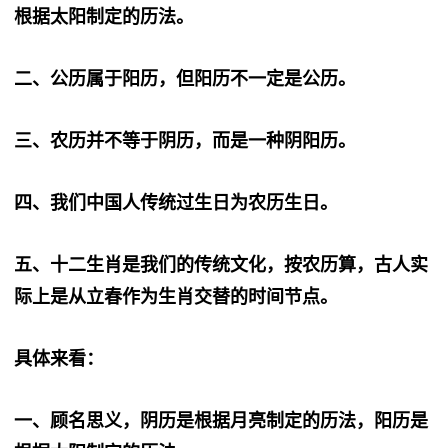
根据‬太阳‬制定‬的‬历法‬‬。
二‬、公历属于阳历，但阳历不一定是公历。
三‬、农历并不等于阴历，而是一种‬阴阳历。
四‬、我们中国人传统‬过生日为‬农历生日。
五‬、十二‬生肖‬是我们‬的‬传统文化‬，按‬农历‬算‬，古人‬实
际上‬是从‬立春‬作为‬生肖‬交替‬的时间‬节点‬。
具体来看：
一、顾名思义‬，阴历‬是‬根据‬月亮‬制定‬的‬历法‬，阳历‬是‬