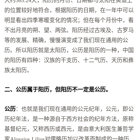
大约365.24天，阳历的月份、日期都与太阳在黄道上
的位置较好地符合，根据阳历的日期，在一年中可以
明显看出四季寒暖变化的情况；但在每个月份中，看
不出月亮的朔、望、两弦。阳历经过古埃及、古罗马
等的发展、精确，慢慢演变成了我们现在通用的公
历。所以阳历就是太阳历，公历是阳历的一种，中国
的阳历有四种：汉族的干支历、十二气历、天历和彝
族太阳历。
二‬、公历属于阳历，但阳历不一定是公历。
公历
：也就是我们现在通用的公元纪年‬，公元‬，即公
历纪年法，是一种源自于西方社会的纪年方法，原称
基督纪元，又称西历或西元，是由意大利医生兼哲学
家Aloysius Lilius对儒略历加以改革而制成的一种历