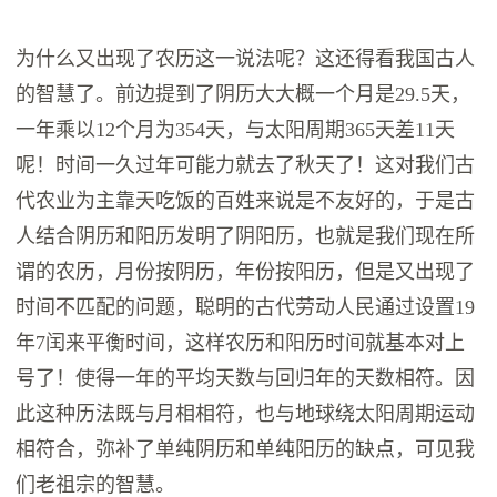
为什么‬又出现‬了‬农历‬这‬一说法呢‬？这‬还得‬看我国‬‬古人
的‬智慧‬了‬。前边‬提到了‬阴历‬大大概‬一个月‬是‬29.5天‬，
一年‬乘以‬12个月‬为‬354天‬，与‬太阳周期‬365天‬差‬11天‬
呢‬！时间一久‬过年‬可能力就去了‬秋天‬了‬！这‬对‬我们古
代‬农业为主‬靠天吃饭‬的百姓来说‬是不友好‬的‬，于是‬古
人‬结合‬阴历‬和‬阳历‬发明了‬阴阳历‬，也就是‬我们现在‬所
谓的‬农历‬，月份‬按‬阴历‬，年份‬按‬阳历‬，但是‬又出现了‬
时间‬不‬匹配‬的‬问题‬，聪明‬的‬古代劳动人民‬‬通过‬设置‬19
年‬7闰‬来‬平衡时间‬，这样‬农历‬和阳历‬时间‬就‬基本‬对上‬
号‬了‬！使得一年的平均天数与回归年的天数相符。因
此这种历法既与月相相符，也与地球绕太阳周期运动
相符合，弥补了‬单纯‬阴历‬和‬单纯‬阳历‬的缺点‬，可见我
们‬老祖宗‬的智慧。