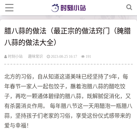
腊八蒜的做法（最正宗的做法窍门（腌腊
八蒜的做法大全）
时刻小站
趣味常识
2023-08-25 16:17
191
北方的习俗，自从知道这道美味已经坚持了9年，每
年春节一家人一起包饺子，蘸着泡腊八蒜的醋吃饺
子，再吃一颗通体碧绿的腊八蒜，既解腻促消化，又
有杀菌消炎作用。 每年腊八节这一天用醋泡一瓶腊八
蒜，坚持孩子们老家的习俗，享受这份仪式感带来的
爱与幸福！