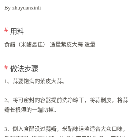
By zhuyuanxinli
用料
食醋（米醋最佳） 适量紫皮大蒜 适量
做法步骤
1、蒜要饱满的紫皮大蒜。
2、将可密封的容器提前洗净晾干，将蒜剥皮，将蒜
瓣长根须的一端切掉。
3、倒入食醋没过蒜瓣，米醋味道淡适合大众口味，