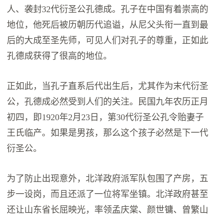
人、袭封32代衍圣公孔德成。孔子在中国有着崇高的
地位，他死后被历朝历代追谥，从尼父头衔一直到最
后的大成至圣先师，可见人们对孔子的尊重，正如此
孔德成获得了很高的地位。
正如此，当孔子直系后代出生后，尤其作为末代衍圣
公，孔德成必然受到人们的关注。民国九年农历正月
初四，即1920年2月23日，第30代衍圣公孔令贻妻子
王氏临产。如果是男孩，那么这个孩子必然是下一代
衍圣公。
为了防止出现意外，北洋政府派军队包围了产房，五
步一设岗，而且还派了一位将军坐镇。北洋政府甚至
还让山东省长屈映光，率领孟庆棠、颜世镛、曾繁山