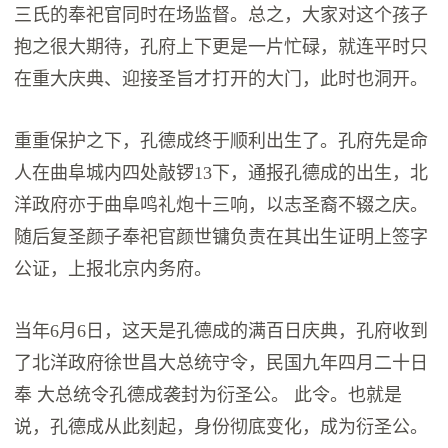
三氏的奉祀官同时在场监督。总之，大家对这个孩子
抱之很大期待，孔府上下更是一片忙碌，就连平时只
在重大庆典、迎接圣旨才打开的大门，此时也洞开。
重重保护之下，孔德成终于顺利出生了。孔府先是命
人在曲阜城内四处敲锣13下，通报孔德成的出生，北
洋政府亦于曲阜鸣礼炮十三响，以志圣裔不辍之庆。
随后复圣颜子奉祀官颜世镛负责在其出生证明上签字
公证，上报北京内务府。
当年6月6日，这天是孔德成的满百日庆典，孔府收到
了北洋政府徐世昌大总统守令，民国九年四月二十日
奉 大总统令孔德成袭封为衍圣公。 此令。也就是
说，孔德成从此刻起，身份彻底变化，成为衍圣公。