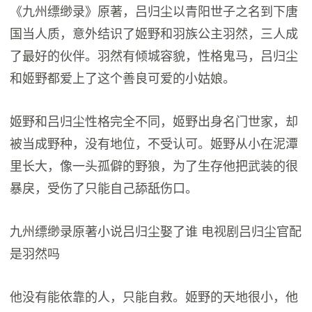
《九州缥缈录》原著，吕归尘以青阳世子之名到下唐
国当人质，意外结识了姬野和羽族公主羽然，三人成
了最好的伙伴。羽然有倾城容貌，性格鬼马，吕归尘
和姬野都爱上了这个善良可爱的小姑娘。
姬野和吕归尘性格完全不同，姬野出身名门世家，却
被当成野种，没有地位，不受认可。姬野从小在泥潭
里长大，像一头孤僻的野狼，为了生存他把武装的很
暴戾，受伤了只能自己舔舐伤口。
九州缥缈录原著小说吕归尘娶了谁 电视剧吕归尘官配
是羽然吗
他没有能依靠的人，只能自救。姬野的天地很小，他