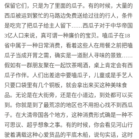
保留它们，只是为了里面的瓜子。有的时候，大量的
西瓜被运到繁忙的马路边免费送给过往的行人，条件
是吃完了把瓜子给主人留下……西瓜子对于中华帝国
3亿人口来说，真可谓一种廉价的宝贝。嗑瓜子在18
省中属于一种日常消费，看着这些人在用餐之前把嗑
瓜子当成开胃之需，确实是一道耐人寻味的景致……
假如有一群朋友聚在一起饮茶喝酒，桌上肯定会有西
瓜子作伴。人们出差途中要嗑瓜子，儿童或是手艺人
只要口袋里有几个铜板，就会拿出来买这种美味食
品。无论是在大街旁，还是在小道边，到处都可以买
到。你就是到了最荒凉的地区也不用担心找不到西瓜
子。在大清帝国各个地方，这种消费形式确是一种不
可思议、超乎想象之事。有的时候，你会看见河山行
驶着满载这种心爱货品的平底木船，说句实话，这时