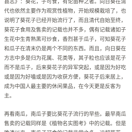
县志》：葵花，子可食，有论亩种之者。向日葵在清
代也依然主要作为观赏性植物，开始规模栽培了，也
说明了葵花子已经开始流行了，而且清代自始至终，
葵花子食用及售卖的记载也并不多，偶有记载诸如子
生花中生青熟黑可炒食，香烈甚于瓜子，可知葵花子
和瓜子在清末仍是两个不同的东西。而且，向日葵在
方志中多是归为花属、花类等，其子粒也应该是花子
而不是瓜子，后来葵花子的异军突起，或是因为好吃
或是因为好嗑或是因为收获方便，葵花子后来居上，
成为中国人最主要的休闲果品，在今天更是反客为
主。
再看南瓜，南瓜子要比葵花子流行的早些。最早南瓜
售卖的记载同样是《植物名实图考》中的记载。但是