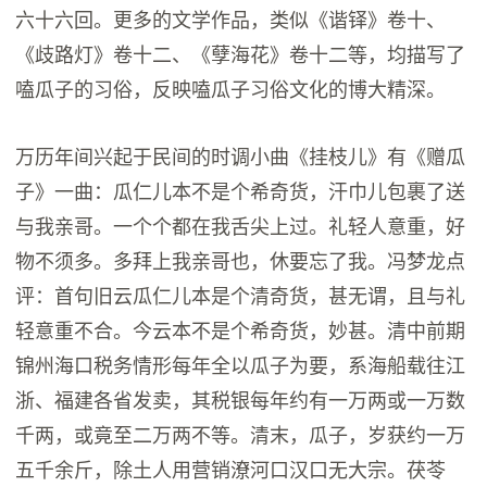
六十六回。更多的文学作品，类似《谐铎》卷十、
《歧路灯》卷十二、《孽海花》卷十二等，均描写了
嗑瓜子的习俗，反映嗑瓜子习俗文化的博大精深。
万历年间兴起于民间的时调小曲《挂枝儿》有《赠瓜
子》一曲：瓜仁儿本不是个希奇货，汗巾儿包裹了送
与我亲哥。一个个都在我舌尖上过。礼轻人意重，好
物不须多。多拜上我亲哥也，休要忘了我。冯梦龙点
评：首句旧云瓜仁儿本是个清奇货，甚无谓，且与礼
轻意重不合。今云本不是个希奇货，妙甚。清中前期
锦州海口税务情形每年全以瓜子为要，系海船载往江
浙、福建各省发卖，其税银每年约有一万两或一万数
千两，或竟至二万两不等。清末，瓜子，岁获约一万
五千余斤，除土人用营销潦河口汉口无大宗。茯苓