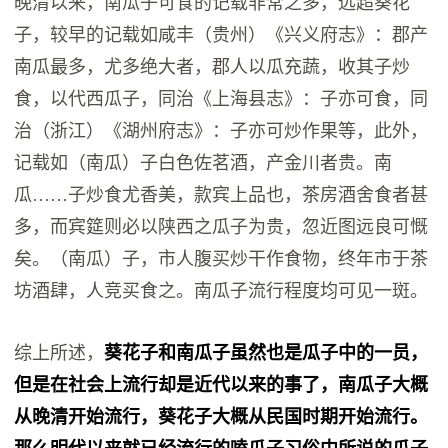
晚清以来，南瓜子可食的记载非常之多，远超葵花
子，较早的记载如咸丰（贵州）《兴义府志》：郡产
南瓜最多，尤多绝大者，郡人以瓜充蔬，收其子炒
食，以代西瓜子，同治《上海县志》：子亦可食，同
治（浙江）《湖州府志》：子亦可炒作果等，此外，
记载如（南瓜）子白色佐茗酒，产金川者贵。南
瓜……子炒食尤香美，款宾上品也，茶房酒舍食者甚
多，而宾筵则必以陕西之瓜子为贵，忽近图远良可慨
矣。（南瓜）子，市人腹买炒干作食物，终年市于茶
坊酒肆，人竞买食之。南瓜子流行程度均可见一斑。
综上所述，
葵花子和南瓜子虽然也是瓜子中的一员，
但是在社会上流行却是近代以来的事了，南瓜子大概
从晚清开始流行，葵花子大概从民国时期开始流行。