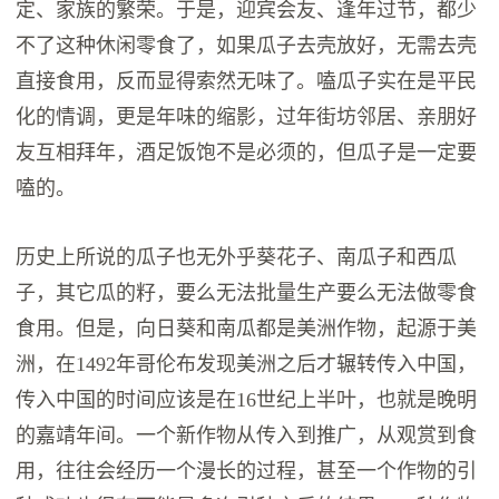
定、家族的繁荣。于是，迎宾会友、逢年过节，都少
不了这种休闲零食了，如果瓜子去壳放好，无需去壳
直接食用，反而显得索然无味了。嗑瓜子实在是平民
化的情调，更是年味的缩影，过年街坊邻居、亲朋好
友互相拜年，酒足饭饱不是必须的，但瓜子是一定要
嗑的。
历史上所说的瓜子也无外乎葵花子、南瓜子和西瓜
子，其它瓜的籽，要么无法批量生产要么无法做零食
食用。但是，向日葵和南瓜都是美洲作物，起源于美
洲，在1492年哥伦布发现美洲之后才辗转传入中国，
传入中国的时间应该是在16世纪上半叶，也就是晚明
的嘉靖年间。一个新作物从传入到推广，从观赏到食
用，往往会经历一个漫长的过程，甚至一个作物的引