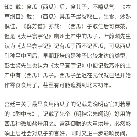
知》载：食瓜（西瓜）后，食其子，不噫瓜气。《本
草纲目》载：（西瓜）其瓜子爆裂取仁，生食、炒熟
俱佳。《群芳谱》亦载：（西瓜）子取仁后可荐茶。
但是《太平寰宇记》幽州土产中的瓜子，叶静渊先生
认为《太平寰宇记》记有瓜子而不记西瓜，可见西瓜
引种至中国后，早期栽培的是种子比较发达的类型，
彭世奖先生也认为《太平寰宇记》中便记载燕州的土
产中有（西瓜）瓜子。西瓜子至迟在元代就已经开始
作零食食用了，甚至有可能追溯到北宋初年。
宫廷中关于最早食用西瓜子的记载是晚明宦官刘若愚
的《酌中志》，记载了先帝（明神宗朱翊钧）好用鲜
西瓜种微加盐焙用之。宫廷御膳的大量烘焙，必然影
响上层社会对瓜子的喜好，同时又进一步影响民间。