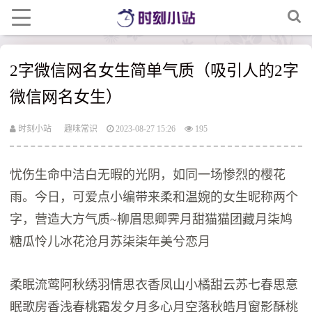
2字微信网名女生简单气质（吸引人的2字
微信网名女生）
时刻小站
趣味常识
2023-08-27 15:26
195
忧伤生命中洁白无暇的光阴，如同一场惨烈的樱花
雨。今日，可爱点小编带来柔和温婉的女生昵称两个
字，营造大方气质~柳眉思卿霁月甜猫猫团藏月柒鸠
糖瓜怜儿冰花沧月苏柒柒年美兮恋月
柔眠流莺阿秋绣羽情思衣香凤山小橘甜云苏七春思意
眠歌房香浅春桃霜发夕月多心月空落秋皓月窗影酥桃