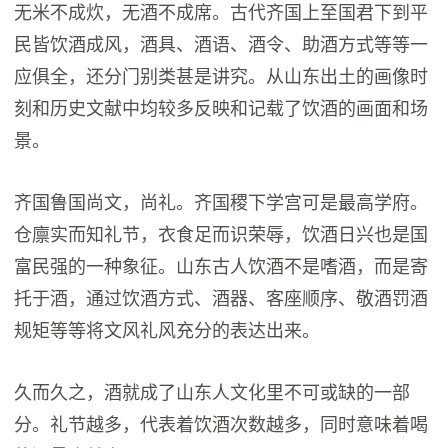
无米不成炊，无酒不成席。古代齐国上至国君下到平
民皆饮酒成风，酒具、酒语、酒令、助酒方式等等一
应俱全，还分门别类甚是讲究。从山东出土的画像时
刻和历史文献中均较多反映和记载了饮酒的画面和场
景。
齐国鲁国尚文，尚礼。齐国稷下学宫可是最高学府。
仓廪实而知礼节，衣食足而识荣辱，饮酒日兴也是国
富民强的一种象征。山东古人饮酒不是嗜酒，而是寄
托于酒，通过饮酒方式、酒器、客座顺序、敬酒罚酒
规矩等等将文风礼风充分的表达出来。
久而久之，酒就成了山东人文化里不可或缺的一部
分。礼节越多，代表着饮酒次数越多，同时意味着喝