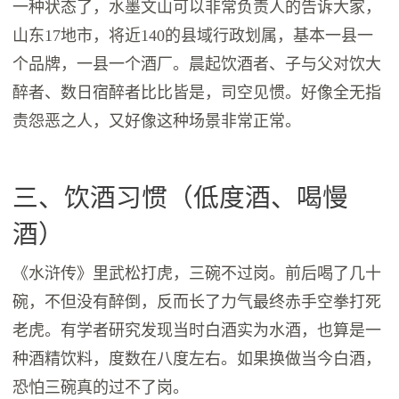
一种状态了，水墨文山可以非常负责人的告诉大家，
山东17地市，将近140的县域行政划属，基本一县一
个品牌，一县一个酒厂。晨起饮酒者、子与父对饮大
醉者、数日宿醉者比比皆是，司空见惯。好像全无指
责怨恶之人，又好像这种场景非常正常。
三、饮酒习惯（低度酒、喝慢
酒）
《水浒传》里武松打虎，三碗不过岗。前后喝了几十
碗，不但没有醉倒，反而长了力气最终赤手空拳打死
老虎。有学者研究发现当时白酒实为水酒，也算是一
种酒精饮料，度数在八度左右。如果换做当今白酒，
恐怕三碗真的过不了岗。