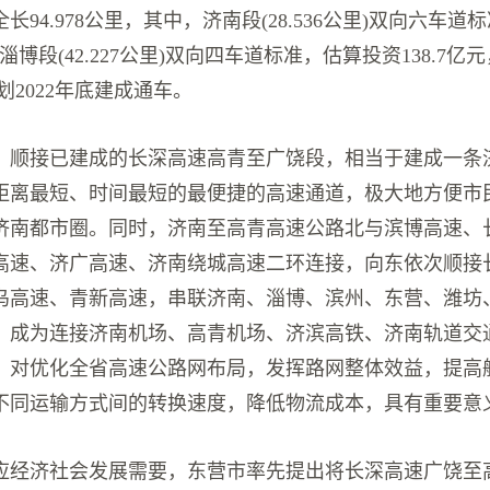
长94.978公里，其中，济南段(28.536公里)双向六车道
里)、淄博段(42.227公里)双向四车道标准，估算投资138.7亿
划2022年底建成通车。
，顺接已建成的长深高速高青至广饶段，相当于建成一条
距离最短、时间最短的最便捷的高速通道，极大地方便市
济南都市圈。同时，济南至高青高速公路北与滨博高速、
高速、济广高速、济南绕城高速二环连接，向东依次顺接
乌高速、青新高速，串联济南、淄博、滨州、东营、潍坊
，成为连接济南机场、高青机场、济滨高铁、济南轨道交
，对优化全省高速公路网布局，发挥路网整体效益，提高
不同运输方式间的转换速度，降低物流成本，具有重要意
应经济社会发展需要，东营市率先提出将长深高速广饶至