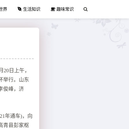
世界
生活知识
趣味常识
2月20日上午，
环举行。山东
李俊峰，济
1年通车)，向
高青县彭家枢