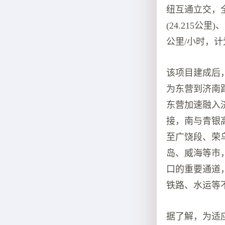
纽互通立交，全
(24.215公
公里/小时，计
该项目建成后
为东营到济南
东营加速融入
接，南与青银
至广饶段、荣
岛、威海等市
口的重要通道
铁路、水运等
据了解，为适