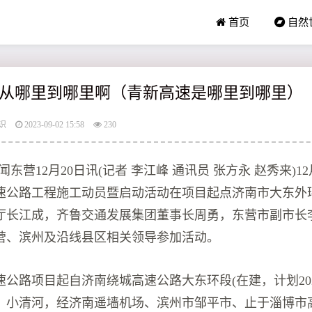
首页
自然
从哪里到哪里啊（青新高速是哪里到哪里）
识
2023-09-02 15:58
230
东营12月20日讯(记者 李江峰 通讯员 张方永 赵秀来)1
速公路工程施工动员暨启动活动在项目起点济南市大东外
厅长江成，齐鲁交通发展集团董事长周勇，东营市副市长
营、滨州及沿线县区相关领导参加活动。
公路项目起自济南绕城高速公路大东环段(在建，计划202
、小清河，经济南遥墙机场、滨州市邹平市、止于淄博市