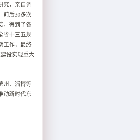
研究，亲自调
前后30多次
接，得到了各
全省十三五规
期工作，最终
施建设实现重大
滨州、淄博等
推动新时代东