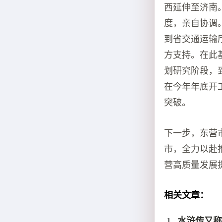
西延伸至济南
度，亲自协调
到省交通运输
方支持。在此
划研究阶段，
在今年年底开
突破。
下一步，东营
市，全力以赴
营高质量发展
相关文章：
水浒传又称