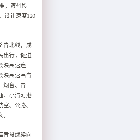
标准，滨州段
元，设计速度120
济青北线，成
民出行，促进
长深高速连
长深高速高青
、烟台、青
通、小清河港
航空、公路、
义。
高青段继续向