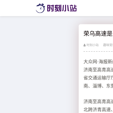
荣乌高速是
时刻小站
趣味常
大众网·海报新闻
济南至高青高
省交通运输厅
南、淄博、东
济南至高青高速
北跨济青高速