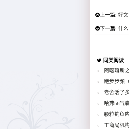
上一篇:
好文
下一篇:
什么
同类阅读
阿喀琉斯
跑步步频
老舍活了多
哈弗h6气
颗粒钓鱼
工商局机