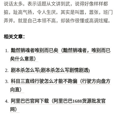
说话太多。表示话题从文讲到武，说得好像样样都
掂，趾高气扬，令人生厌。其实是叫嚣，嚣张，班门
弄斧。就是自己本领不高，却装作很懂或高调炫耀。
相关文章：
黯然销魂者唯别而已矣（黯然销魂者，唯别而已
矣什么意思）
剧本杀怎么写(剧本杀怎么写剧情剧透)
科目三直线行驶怎么才能不跑偏（行驶方向盘方
向直）
阿里巴巴官网下载（阿里巴巴1688货源批发官
网）