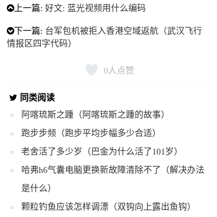
上一篇:
好文: 蓝光视频用什么编码
下一篇:
台军包机被拒入香港空域返航（武汉飞行
情报区四字代码）
0
人点赞
同类阅读
阿喀琉斯之踵（阿喀琉斯之踵的故事）
跑步步频（跑步平均步幅多少合适）
老舍活了多少岁（巴金为什么活了101岁）
哈弗h6气囊电脑更换新故障清除不了（解决办法
是什么）
颗粒钓鱼应该怎样调漂（双钩向上露出鱼钩）