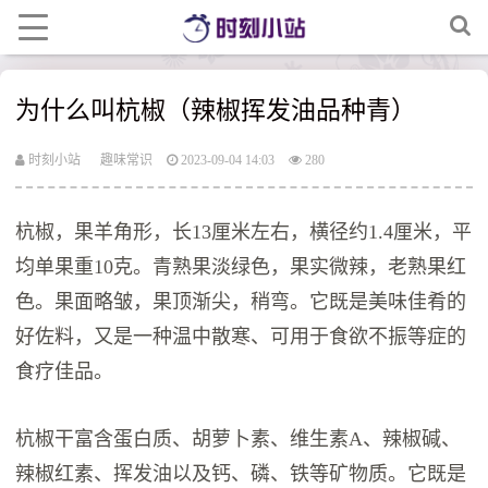
为什么叫杭椒（辣椒挥发油品种青）
时刻小站
趣味常识
2023-09-04 14:03
280
杭椒，果羊角形，长13厘米左右，横径约1.4厘米，平
均单果重10克。青熟果淡绿色，果实微辣，老熟果红
色。果面略皱，果顶渐尖，稍弯。它既是美味佳肴的
好佐料，又是一种温中散寒、可用于食欲不振等症的
食疗佳品。
杭椒干富含蛋白质、胡萝卜素、维生素A、辣椒碱、
辣椒红素、挥发油以及钙、磷、铁等矿物质。它既是