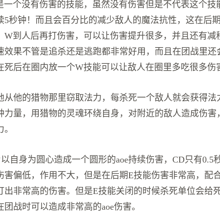
是一个没有伤害的技能，虽然没有伤害但是不代表这个技
续5秒钟！而且会百分比的减少敌人的魔法抗性，这在后
，W到人后再打伤害，可以让伤害提升很多，并且还有减
速效果不管是追杀还是逃跑都非常好用，而且在团战里还会
在死后在圈内放一个W技能可以让敌人在圈里多吃很多伤
地从他的猎物那里窃取法力，每杀死一个敌人就会获得法
种力量，用猎物的灵魂环绕自身，对附近的敌人造成伤害
力。
以自身为圆心造成一个圆形的aoe持续伤害，CD只有0.5
伤害偏低，作用不大，但是在后期E技能伤害非常高，配
打出非常高的伤害。但是E技能关闭的时候杀死单位会给
在团战时可以造成非常高的aoe伤害。