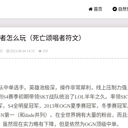
首页
自然
颂唱者怎么玩（死亡颂唱者符文）
识
2023-09-04 14:55
259
KT战队中单选手。英雄池极深，操作非常犀利，线上压制力
到S4赛季初期带领SKT战队统治了LOL半年之久。率领SK
，S4全明星冠军，2013年OGN夏季赛冠军，冬季赛冠
GN第一（和dade并列）。在全世界拥有大量的粉丝，而
。虽然现在实力略有下降，但是依然为OGN顶级中单。