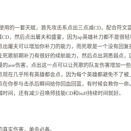
歌所使用的一套天赋，首先攻击系点出三点减CD，配合符文蓝b
的减CD，然后点出屠夫和盛宴，因为ap英雄补刀都不是很
点出屠夫可以增加你补刀的能力，而死歌是一个没有回复
让死歌前期补刀有很好的续航能力，然后点出洞悉弱点，
量的aoe伤害，点出这一点可以让死歌的队友伤害增加一
点现在几乎所有英雄都会点，因为每个英雄都避免不了被
点在你参与击杀后瞬间给你回血回蓝，有时候会救你一命
时间，还有减少召唤师技能CD和buff持续时间就好。
的真实伤害，单杀必备。