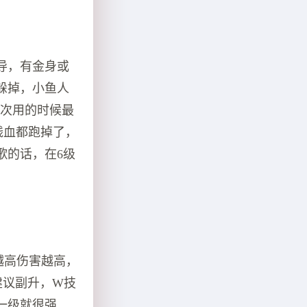
导，有金身或
躲掉，小鱼人
每次用的时候最
残血都跑掉了，
歌的话，在6级
越高伤害越高，
建议副升，W技
一级就很强