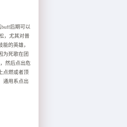
uff后期可以
轻松，尤其对普
技能的英雄，
因为死歌在团
些，然后点出危
上点燃或者顶
。通用系点出