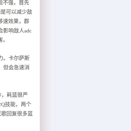
能不强，首先
期是可以减少敌
移速效果，群
影响敌人adc
害。
力。卡尔萨斯
，但会急速消
秒，耗蓝很严
合Q技能，两个
死歌回复很多蓝