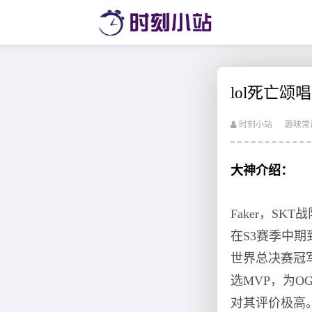
lol死亡
时刻小站
趣味常
大神介绍：
Faker，S
在S3赛季中期
世界总决赛冠军
选MVP，为O
对其评价极高