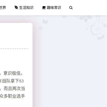
世界
生活知识
趣味常识
强，意识极佳。
T战队拿下S3
军。而且两次当
且众多职业选手