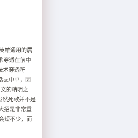
p英雄通用的属
术穿透在前中
法术穿透符
ad中单，因
符文的精明之
，虽然死歌并不是
的大招是非常重
D会短不少，而