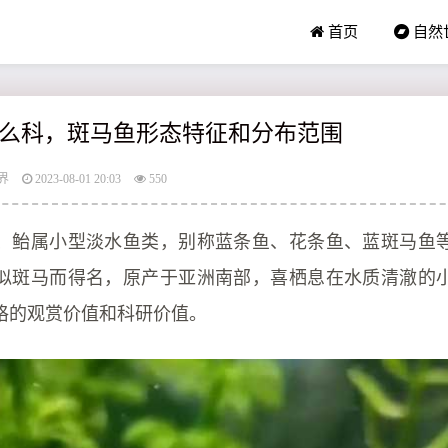
首页
自然
么科，斑马鱼形态特征和分布范围
界
2023-08-01 20:03
550
、鲐属小型淡水鱼类，别称蓝条鱼、花条鱼、蓝斑马鱼
似斑马而得名，原产于亚洲南部，喜栖息在水质清澈的
格的观赏价值和科研价值。