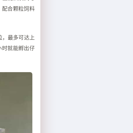
、配合颗粒饲料
粒，最多可达上
6小时就能孵出仔