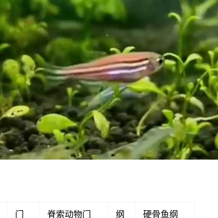
界
门
脊索动物门
纲
硬骨鱼纲