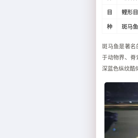
目
鲤形
种
斑马
斑马鱼是著名
于动物界、脊
深蓝色纵纹酷