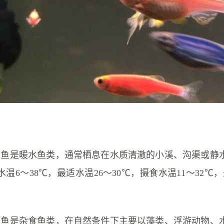
马鱼是暖水鱼类，通常栖息在水质清澈的小溪、沟渠或静
温6～38℃，最适水温26～30℃，摄食水温11～32℃，最
马鱼是杂食鱼类，在自然条件下主要以藻类、浮游动物、