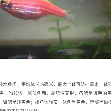
淡水鱼类，平均体长25毫米，最大个体可达64毫米；体
尖，吻较短，尾部侧扁，尾鳍深叉形，各鳍呈透明的
，臀鳍呈淡黄色；雄鱼体较窄，体侧呈黄色，背部呈橄