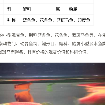
目
科
鲤科
属
鲐属
鱼
别称
蓝条鱼、花条鱼、蓝斑马鱼、印度鱼
的小型观赏鱼，别称蓝条鱼、花条鱼、蓝斑马鱼等，在
索动物门、硬骨鱼纲、鲤形目、鲤科、鲐属小型淡水鱼
似斑马而得名，具有价格的观赏价值和科研价值。