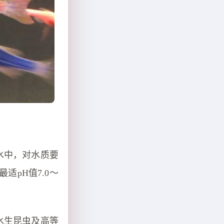
水中，对水质要
适pH值7.0～
水生昆虫及高等