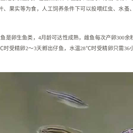
叶、果实等为食，人工饲养条件下可以投喂红虫、水蚤
马鱼是卵生鱼类，4月龄可达性成熟，雌鱼每次产卵300余
℃时受精卵2～3天孵出仔鱼，水温28℃时受精卵只需3