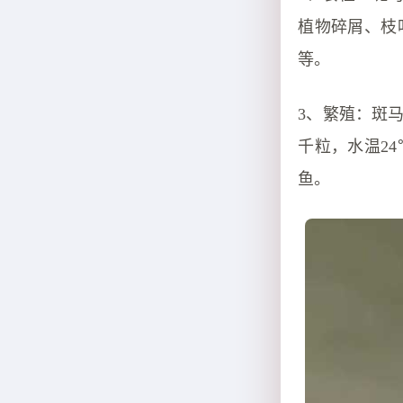
植物碎屑、枝
等。
3、繁殖：斑
千粒，水温24
鱼。