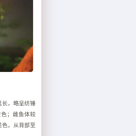
延长，略呈纺锤
黄色；雌鱼体较
榄色，从背部至