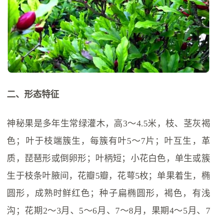
二、形态特征
神秘果是多年生常绿灌木，高3～4.5米，枝、茎灰褐
色；叶于枝端簇生，每簇有叶5～7片；叶互生，革
质，琵琶形或倒卵形；叶柄短；小花白色，单生或簇
生于枝条叶腋间，花瓣5瓣，花萼5枚；单果着生，椭
圆形，成熟时鲜红色；种子扁椭圆形，褐色，有浅
沟；花期2～3月、5～6月、7～8月，果期4～5月、7