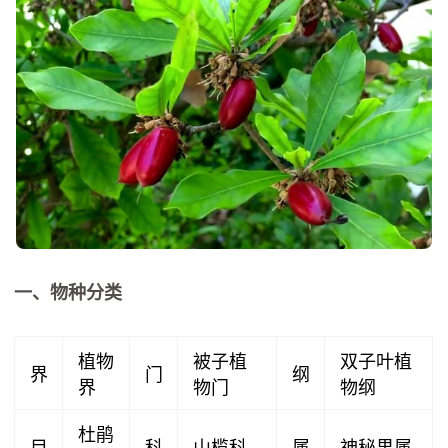
一、物种分类
植物
被子植
双子叶植
界
门
纲
界
物门
物纲
杜鹃
目
科
山榄科
属
神秘果属