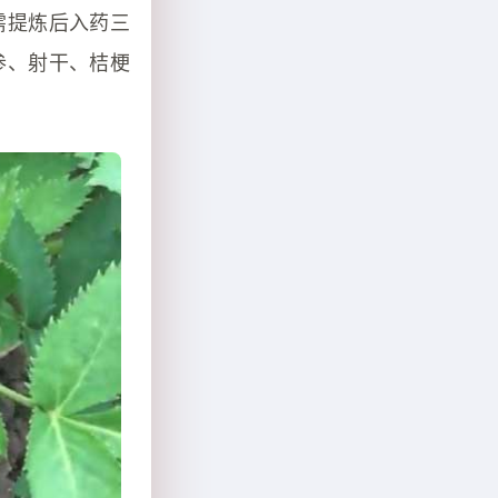
需提炼后入药三
参、射干、桔梗