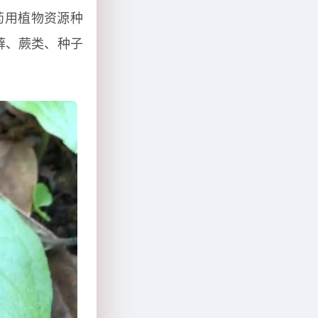
药用植物资源种
苔藓、蕨类、种子