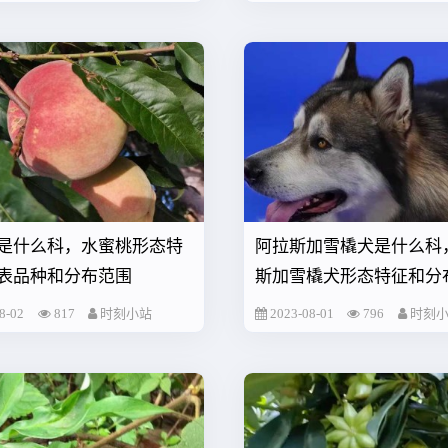
是什么科，水蜜桃形态特
阿拉斯加雪橇犬是什么科
表品种和分布范围
斯加雪橇犬形态特征和分
8-02
817
时刻小站
2023-08-01
796
时刻