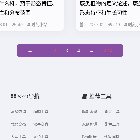
什么科，茄子形态特征、
蕨类植物的定义论述，蕨
性和分布范围
形态特征和生长习性
8-01
567
时刻小站
2023-08-01
510
时刻
←
1
2
3
4
→
2 / 4
SEO导航
推荐工具
高级查询
编辑工具
摩斯密码
渐变工具
代码高亮
汉字拼音
家庭称谓
配色工具
大写工具
颜色工具
Font图标
代码编辑