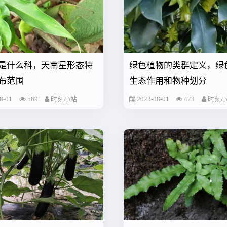
是什么科，天南星形态特
绿色植物的类群定义，绿
布范围
生态作用和物种划分
8-01
569
时刻小站
2023-08-01
473
时刻