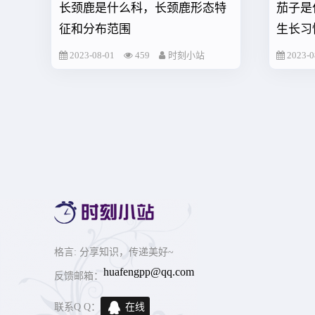
长颈鹿是什么科，长颈鹿形态特
茄子是
征和分布范围
生长习
2023-08-01
459
时刻小站
2023-0
格言
: 分享知识，传递美好~
huafengpp@qq.com
反馈邮箱：
联系Q Q：
在线