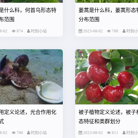
是什么科，何首乌形态特
蒌蒿是什么科，蒌蒿形态
布范围
分布范围
8-02
874
时刻小站
2023-08-02
788
时刻
用定义论述，光合作用化
被子植物定义论述，被子
式
态特征和类群划分
8-02
786
时刻小站
2023-08-02
811
时刻