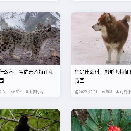
什么科，雪豹形态特征和
狗是什么科，狗形态特征
围
范围
7-31
524
时刻小站
2023-07-31
503
时刻