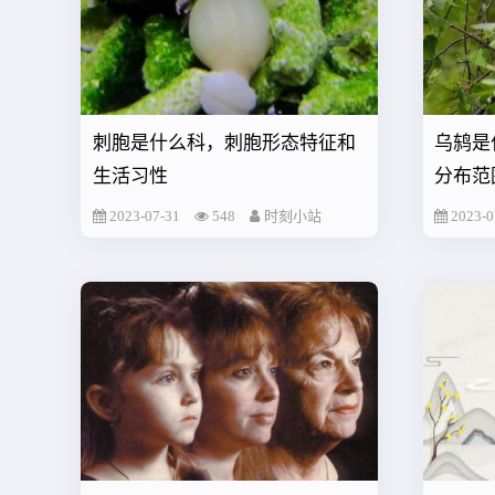
刺胞是什么科，刺胞形态特征和
乌鸫是
生活习性
分布范
2023-07-31
548
时刻小站
2023-0