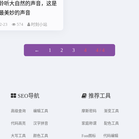
聆听大自然的声音，这是
最美妙的声音
2-23
574
时刻小站
←
1
2
3
4
4 / 4
SEO导航
推荐工具
高级查询
编辑工具
摩斯密码
渐变工具
代码高亮
汉字拼音
家庭称谓
配色工具
大写工具
颜色工具
Font图标
代码编辑