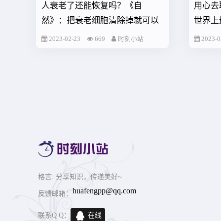
人衰老了还能恢复吗？《自
用心去
然》：把衰老细胞清除掉就可以
世界上
2023-02-23
669
时刻小站
2023-0
格言
: 分享知识，传递美好~
huafengpp@qq.com
反馈邮箱：
联系Q Q：
在线