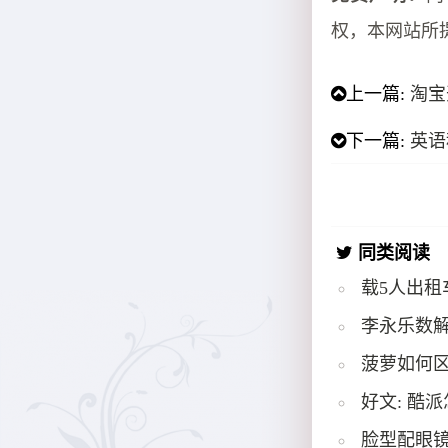
权，本网站所
上一篇:
淘宝
下一篇:
英语
同类阅读
载5人出租
李永乐数解
菠萝如何
好文: 酷
脸型配眼镜