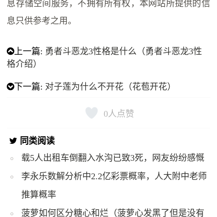
息存储空间服务，不拥有所有权，本网站所提供的信
息只供参考之用。
上一篇:
勇者斗恶龙3性格是什么（勇者斗恶龙3性
格介绍）
下一篇:
对子莲为什么不开花（花苞开花）
0
人点赞
同类阅读
载5人出租车倒翻入水沟已致3死，网友纷纷感慨
李永乐数解分析中2.2亿彩票概率，人大附中老师
推算概率
菠萝如何区分糖心和烂（菠萝心发黑了但是没有