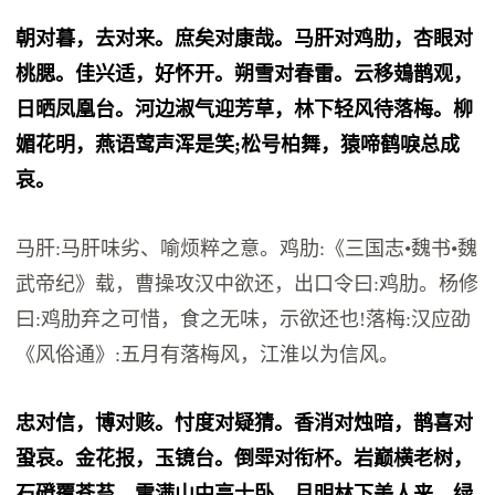
朝对暮，去对来。庶矣对康哉。马肝对鸡肋，杏眼对
桃腮。佳兴适，好怀开。朔雪对春雷。云移鳷鹊观，
日晒凤凰台。河边淑气迎芳草，林下轻风待落梅。柳
媚花明，燕语莺声浑是笑;松号柏舞，猿啼鹤唳总成
哀。
马肝:马肝味劣、喻烦粹之意。鸡肋:《三国志•魏书•魏
武帝纪》载，曹操攻汉中欲还，出口令曰:鸡肋。杨修
曰:鸡肋弃之可惜，食之无味，示欲还也!落梅:汉应劭
《风俗通》:五月有落梅风，江淮以为信风。
忠对信，博对赅。忖度对疑猜。香消对烛暗，鹊喜对
蛩哀。金花报，玉镜台。倒斝对衔杯。岩巅横老树，
石磴覆苍苔。雪满山中高士卧，月明林下美人来。绿