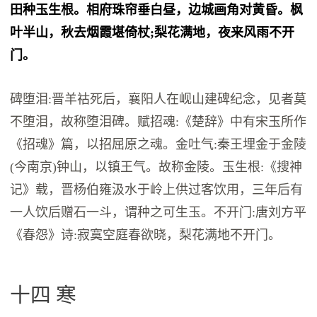
田种玉生根。相府珠帘垂白昼，边城画角对黄昏。枫
叶半山，秋去烟霞堪倚杖;梨花满地，夜来风雨不开
门。
碑堕泪:晋羊祜死后，襄阳人在岘山建碑纪念，见者莫
不堕泪，故称堕泪碑。赋招魂:《楚辞》中有宋玉所作
《招魂》篇，以招屈原之魂。金吐气:秦王埋金于金陵
(今南京)钟山，以镇王气。故称金陵。玉生根:《搜神
记》载，晋杨伯雍汲水于岭上供过客饮用，三年后有
一人饮后赠石一斗，谓种之可生玉。不开门:唐刘方平
《春怨》诗:寂寞空庭春欲晓，梨花满地不开门。
十四 寒