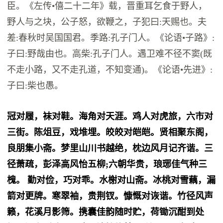
臣。《左传•僖二十二年》载，晋重耳乞食于野人，
野人与之块，公子怒，欲鞭之，子犯曰:天赐也。夫
差:春秋时吴国国君。季路:孔子门人。《论语•子路》:
子曰:野哉由也。高柴:孔子门人。遇卫难不径不窦(既
不走小路，又不走孔道，不知变通)。《论语•先进》:
子曰:柴也愚。
冠对履，袜对鞋。海角对天涯。鸡人对虎旅，六市对
三街。陈俎豆，戏堆埋。皎皎对皑皑。贤相聚东阁，
良朋集小斋。梦里山川书越绝，枕边风月记齐谐。三
径萧疏，彭泽高风怡五柳;六朝华贵，琅琊佳气种三
槐。 勤对俭，巧对乖。水榭对山斋。冰桃对雪藕，漏
箭对更牌。寒翠袖，贵荆钗。慷慨对诙谐。竹径风声
籁，花溪月影筛。携囊佳韵随时贮，荷锄沉酣到处