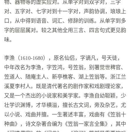
物、器物等的虚实应对。从单字对到双字对，三字
对、五字对、七字对到十一字对，声韵协调，琅琅上
口，从中得到语音、词汇、修辞的训练。从单字到多
字的层层属对。较之其他全用三言、四言句式更见韵
味。
李渔（1610-1680），原名仙侣，字谪凡，号天徒，
中年改名为李渔，字笠鸿，号笠翁，别署觉世稗官、
笠道人、随庵主人、新亭樵客、湖上笠翁等。浙江兰
溪夏李村人。既是清代著名的剧作家和戏剧理论家，
又是一个杰出的小说家和美学家。李渔自幼聪颖，少
壮学识渊博，才华横溢，擅长古文词，旁及杂艺，尤
以小说、戏曲并擅。一生著述丰富，戏曲有《笠翁十
种曲》，诗文杂著合编为《笠翁一家言全集》，其中