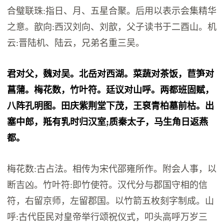
合璧联珠:指日、月、五星合聚。后用以表示会集精华
之意。歆向:西汉刘向、刘歆，父子读书于二酉山。机
云:晋陆机、陆云，兄弟名重三吴。
君对父，魏对吴。北岳对西湖。菜蔬对茶饭，苣笋对
菖蒲。梅花数，竹叶符。廷议对山呼。两都班固赋，
八阵孔明图。田庆紫荆堂下茂，王裒青柏墓前枯。出
塞中郎，羝有乳时归汉室;质秦太子，马生角日返燕
都。
梅花数:古占法。相传为宋代邵雍所作。附会人事，以
断吉凶。竹叶符:即竹使符。汉代分与郡国守相的信
符，右留京师，左留郡国。以竹箭五枚刻字制成。山
呼:古代臣民对皇帝举行颂祝仪式，叩头高呼万岁三