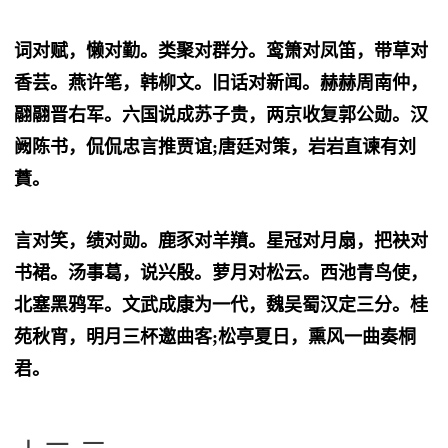
词对赋，懒对勤。类聚对群分。鸾箫对凤笛，带草对
香芸。燕许笔，韩柳文。旧话对新闻。赫赫周南仲，
翮翮晋右军。六国说成苏子贵，两京收复郭公勋。汉
阙陈书，侃侃忠言推贾谊;唐廷对策，岩岩直谏有刘
蕡。
言对笑，绩对勋。鹿豕对羊羵。星冠对月扇，把袂对
书裙。汤事葛，说兴殷。萝月对松云。西池青鸟使，
北塞黑鸦军。文武成康为一代，魏吴蜀汉定三分。桂
苑秋宵，明月三杯邀曲客;松亭夏日，熏风一曲奏桐
君。