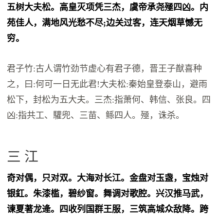
五树大夫松。高皇灭项凭三杰，虞帝承尧殛四凶。内
苑佳人，满地风光愁不尽;边关过客，连天烟草憾无
穷。
君子竹:古人谓竹劲节虚心有君子德，晋王子猷喜种
之，曰:何可一日无此君!大夫松:秦始皇登泰山，避雨
松下，封松为五大夫。三杰:指萧何、韩信、张良。四
凶:指共工、驩兜、三苗、鲧四人。殛，诛杀。
三 江
奇对偶，只对双。大海对长江。金盘对玉盏，宝烛对
银釭。朱漆槛，碧纱窗。舞调对歌腔。兴汉推马武，
谏夏著龙逄。四收列国群王服，三筑高城众敌降。跨