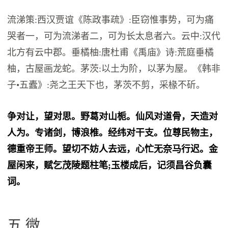
流涕策:西汉贾谊《陈政事疏》:臣窃惟事势，可为痛
哭者一，可为流涕者二，可为长太息者六。云中:汉代
北方有云中郡。垂橘柚:唐杜甫《禹庙》诗:荒庭垂橘
柚，古屋画龙蛇。茅茨:以土为阶，以茅为屋。《韩非
子•五蠹》:尧之王天下也，茅茨不剪，采椽不斫。
争对让，望对思。野葛对山栀。仙风对道骨，天造对
人为。专诸剑，博浪椎。经纬对干支。位尊民物主，
德重帝王师。望切不妨人去远，心忙无奈马行迟。金
屋闲来，赋乞茂陵题柱笔;玉楼成后，记须昌谷负囊
词。
五 微