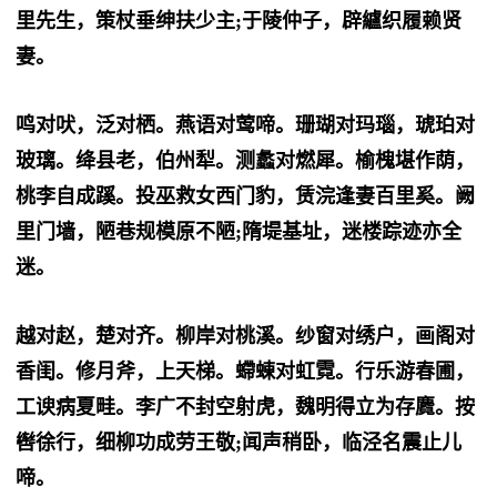
里先生，策杖垂绅扶少主;于陵仲子，辟纑织履赖贤
妻。
鸣对吠，泛对栖。燕语对莺啼。珊瑚对玛瑙，琥珀对
玻璃。绛县老，伯州犁。测蠡对燃犀。榆槐堪作荫，
桃李自成蹊。投巫救女西门豹，赁浣逢妻百里奚。阙
里门墙，陋巷规模原不陋;隋堤基址，迷楼踪迹亦全
迷。
越对赵，楚对齐。柳岸对桃溪。纱窗对绣户，画阁对
香闺。修月斧，上天梯。螮蝀对虹霓。行乐游春圃，
工谀病夏畦。李广不封空射虎，魏明得立为存麑。按
辔徐行，细柳功成劳王敬;闻声稍卧，临泾名震止儿
啼。