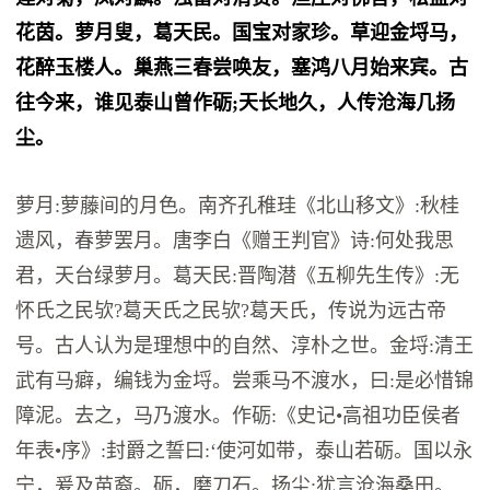
花茵。萝月叟，葛天民。国宝对家珍。草迎金埒马，
花醉玉楼人。巢燕三春尝唤友，塞鸿八月始来宾。古
往今来，谁见泰山曾作砺;天长地久，人传沧海几扬
尘。
萝月:萝藤间的月色。南齐孔稚珪《北山移文》:秋桂
遗风，春萝罢月。唐李白《赠王判官》诗:何处我思
君，天台绿萝月。葛天民:晋陶潜《五柳先生传》:无
怀氏之民欤?葛天氏之民欤?葛天氏，传说为远古帝
号。古人认为是理想中的自然、淳朴之世。金埒:清王
武有马癖，编钱为金埒。尝乘马不渡水，曰:是必惜锦
障泥。去之，马乃渡水。作砺:《史记•高祖功臣侯者
年表•序》:封爵之誓曰:‘使河如带，泰山若砺。国以永
宁，爰及苗裔。砺，磨刀石。扬尘:犹言沧海桑田。