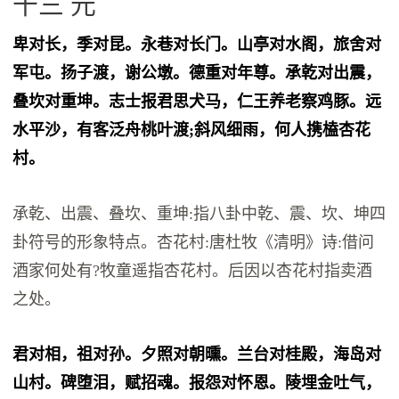
十三 元
卑对长，季对昆。永巷对长门。山亭对水阁，旅舍对
军屯。扬子渡，谢公墩。德重对年尊。承乾对出震，
叠坎对重坤。志士报君思犬马，仁王养老察鸡豚。远
水平沙，有客泛舟桃叶渡;斜风细雨，何人携榼杏花
村。
承乾、出震、叠坎、重坤:指八卦中乾、震、坎、坤四
卦符号的形象特点。杏花村:唐杜牧《清明》诗:借问
酒家何处有?牧童遥指杏花村。后因以杏花村指卖酒
之处。
君对相，祖对孙。夕照对朝曛。兰台对桂殿，海岛对
山村。碑堕泪，赋招魂。报怨对怀恩。陵埋金吐气，