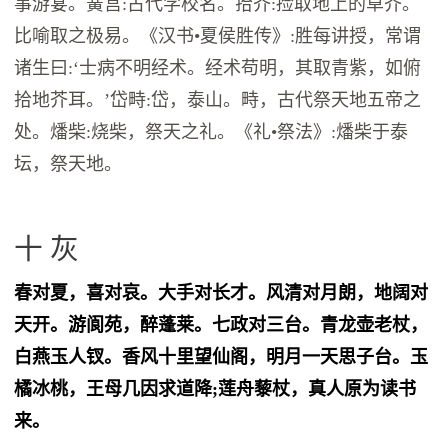
事游宴。黉宫:古代学校名。拾芥:捡取地上的草芥。
比喻取之极易。《汉书•夏侯胜传》:胜每讲授，常谓
诸生曰:‘士病不明经术。经术苟明，其取青紫，如俯
拾地芥耳。’岱畤:岱，泰山。畤，古代祭天地五帝之
处。燔柴:烧柴，祭天之礼。《礼•祭法》:燔柴于泰
坛，祭天地。
十 灰
春对夏，喜对哀。大手对长才。风清对月朗，地阔对
天开。游阆苑，醉蓬莱。七政对三台。青龙壶老杖，
白燕玉人钗。香风十里望仙阁，明月一天思子台。玉
橘冰桃，王母几因求道降;莲舟藜杖，真人原为读书
来。