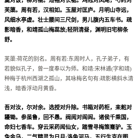
羹对饭，柳对榆。短袖对长裾。鸡冠对凤尾，芍药对
芙蕖。周有若，汉相如。玉屋对匡庐。月明山寺远，
风细水亭虚。壮士腰间三尺剑，男儿腹内五车书。疏
影暗香，和靖孤山梅蕊放;轻阴清昼，渊明旧宅柳条
舒。
芙蕖:荷花的别名。周有若:东周时人，孔子弟子，有
若貌似孔子，曾一度奉以为师。和靖:宋林逋(字和靖)
种梅于杭州西湖之孤山，其咏梅名句有:疏影横斜水清
浅，暗香浮动月黄昏。
吾对汝，尔对余。选授对升除。书箱对药柜，耒耜对
耰锄。参虽鲁，回不愚。阀阅对阎闾。诸侯千乘国，
命妇七香车。穿云采药闻仙女，踏雪寻梅策蹇驴。玉
兔金乌，二气精灵为日月;洛龟河马，五行生克在图