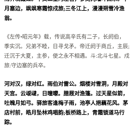
月塞边，飒飒寒霜惊戍旅;三冬江上，漫漫朔雪冷渔
翁。
《左传•昭元年》载，传说高辛氏有二子，长阏伯，
季实沉。兄弟不睦，日寻戈矛。帝迁阏于商丘，主辰;
迁沉于大夏，主参，使之永不相遇。斗:北斗七星。戍
旅:守边塞的兵卒。
河对汉，绿对红。雨伯对雷公。烟楼对雪洞，月殿对
天宫。云叆叇，日曈曚。腊屐对渔篷。过天星似箭，
吐魄月如弓。驿旅客逢梅子雨，池亭人挹藕花风。茅
店村前，皓月坠林鸡唱韵;板桥路上，青霜锁道马行
踪。