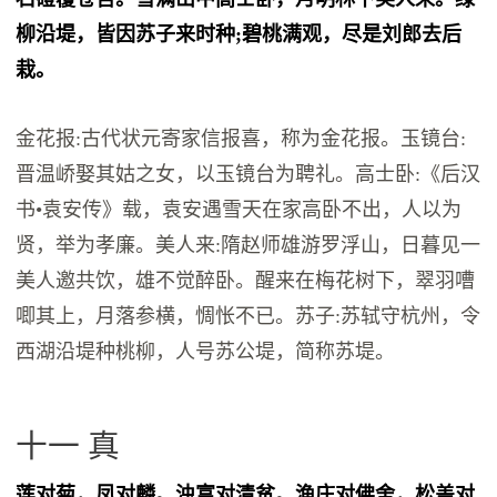
柳沿堤，皆因苏子来时种;碧桃满观，尽是刘郎去后
栽。
金花报:古代状元寄家信报喜，称为金花报。玉镜台:
晋温峤娶其姑之女，以玉镜台为聘礼。高士卧:《后汉
书•袁安传》载，袁安遇雪天在家高卧不出，人以为
贤，举为孝廉。美人来:隋赵师雄游罗浮山，日暮见一
美人邀共饮，雄不觉醉卧。醒来在梅花树下，翠羽嘈
唧其上，月落参横，惆怅不已。苏子:苏轼守杭州，令
西湖沿堤种桃柳，人号苏公堤，简称苏堤。
十一 真
莲对菊，凤对麟。浊富对清贫。渔庄对佛舍，松盖对