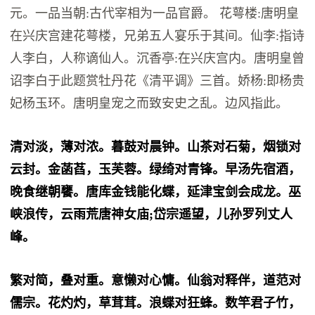
元。一品当朝:古代宰相为一品官爵。 花萼楼:唐明皇
在兴庆宫建花萼楼，兄弟五人宴乐于其间。仙李:指诗
人李白，人称谪仙人。沉香亭:在兴庆宫内。唐明皇曾
诏李白于此题赏牡丹花《清平调》三首。娇杨:即杨贵
妃杨玉环。唐明皇宠之而致安史之乱。边风指此。
清对淡，薄对浓。暮鼓对晨钟。山茶对石菊，烟锁对
云封。金菡萏，玉芙蓉。绿绮对青锋。早汤先宿酒，
晚食继朝饔。唐库金钱能化蝶，延津宝剑会成龙。巫
峡浪传，云雨荒唐神女庙;岱宗遥望，儿孙罗列丈人
峰。
繁对简，叠对重。意懒对心慵。仙翁对释伴，道范对
儒宗。花灼灼，草茸茸。浪蝶对狂蜂。数竿君子竹，