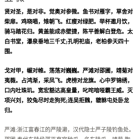
贤对圣，是对非。觉奥对参微。鱼书对雁字，草舍对
柴扉。鸡晓唱，雉朝飞。红瘦对绿肥。举杯邀月饮，
骑马踏花归。黄盖能成赤壁捷，陈平善解白登危。太
白书堂，瀑泉垂地三千丈;孔明祀庙，老柏参天四十
围。
戈对甲，幄对帷。荡荡对巍巍。严滩对邵圃，靖菊对
夷薇。占鸿渐，采凤飞。虎榜对龙旗。心中罗锦绣，
口内吐珠玑。宽宏豁达高皇量，叱咤喑哑霸王威。灭
项兴刘，狡兔尽时走狗死;连吴拒魏，貔貅屯处卧龙
归。
严滩:浙江富春江的严陵濑，汉代隐士严子陵钓鱼处。