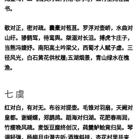
书。
欹对正，密对疏。囊橐对苞苴。罗浮对壶峤，水曲对
山纡。骖鹤驾，待鸾舆。桀溺对长沮。搏虎卞庄子，
当熊冯婕妤。南阳高土吟梁父，西蜀才人赋子虚。三
径风光，白石黄花供杖履;五湖烟景，青山绿水在樵
渔。
七 虞
红对白，有对无。布谷对提壶。毛锥对羽扇，天阙对
皇都。谢蝴蝶，郑鹧鸪。蹈海对归湖。花肥春雨润，
竹瘦晚风疏。麦饭豆糜终创汉，莼羹鲈鲙竟归吴。琴
调轻弹，杨柳月中潜去听;酒旗斜挂，杏花村里共来