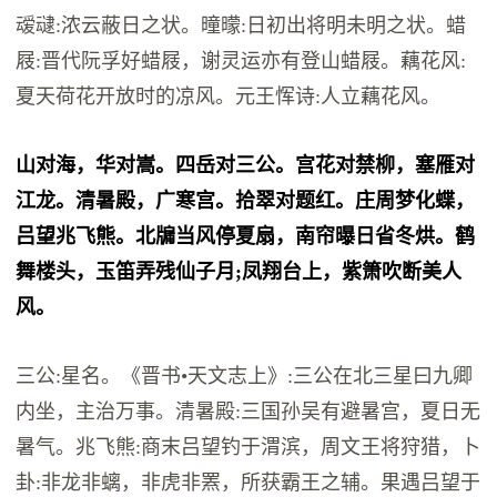
叆叇:浓云蔽日之状。曈曚:日初出将明未明之状。蜡
屐:晋代阮孚好蜡屐，谢灵运亦有登山蜡屐。藕花风:
夏天荷花开放时的凉风。元王恽诗:人立藕花风。
山对海，华对嵩。四岳对三公。宫花对禁柳，塞雁对
江龙。清暑殿，广寒宫。拾翠对题红。庄周梦化蝶，
吕望兆飞熊。北牖当风停夏扇，南帘曝日省冬烘。鹤
舞楼头，玉笛弄残仙子月;凤翔台上，紫箫吹断美人
风。
三公:星名。《晋书•天文志上》:三公在北三星曰九卿
内坐，主治万事。清暑殿:三国孙吴有避暑宫，夏日无
暑气。兆飞熊:商末吕望钓于渭滨，周文王将狩猎，卜
卦:非龙非螭，非虎非罴，所获霸王之辅。果遇吕望于