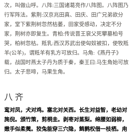
次，叫做山呼。八阵:三国诸葛亮作八阵图。八阵图乃
行军阵法。紫荆:汉京兆田真、田庆、田广兄弟欲分
家，堂下紫荆树忽然枯萎，田家受感动，决定不分
家，荆树亦即复生。青柏:传说晋王裒父死攀墓柏号
哭，柏树忽枯。羝乳:西汉苏武出使匈奴被扣，使牧羝
羊(公羊)，谓羝羊有乳方可放归。马角:《燕丹子》
载，战国时燕太子丹为质于秦，秦王曰:马生角始可放
归。太子悲啼，马果生角。
八 齐
鸾对凤，犬对鸡。塞北对关西。长生对益智，老幼对
旄倪。颁竹策，剪桐圭。剥枣对蒸梨。绵腰如弱柳，
嫩手似柔荑。狡兔能穿三穴隐，鹪鹩权借一枝栖。甪