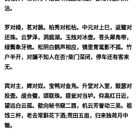
沽。
罗对绮，茗对蔬。柏秀对松枯。中元对上巳，返璧对
还珠。云梦泽，洞庭湖。玉烛对冰壶。苍头犀角带，
绿鬓象牙梳。松阴白鹤声相应，镜里青鸾影不孤。竹
户半开，对牖不知人在否?柴门深闭，停车还有客来
无。
宾对主，婢对奴。宝鸭对金凫。升堂对入室，鼓瑟对
投壶。觇合璧，颂联珠。提瓮对当垆。仰高红日近，
望远白云孤。歆向秘书窥二酉，机云芳誉动三吴。祖
饯三杯，老去常斟花下酒;荒田五亩，归来独荷月中
锄。