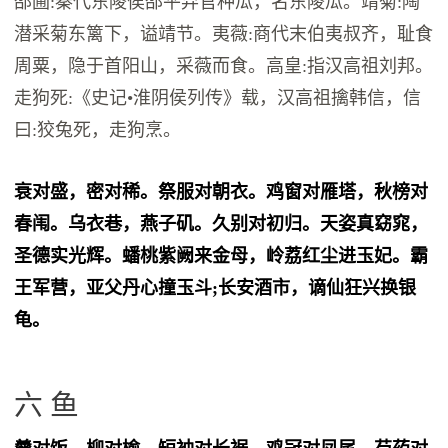
邵圃:秦代东陵侯邵平弃官种瓜，名东陵瓜。靖菊:陶
潜采菊东篱下，谥靖节。夷薇:商代末伯夷叔齐，耻食
周粟，隐于首阳山，采薇而食。高皇:指汉高祖刘邦。
走狗死:《史记•淮阴侯列传》载，汉高祖擒韩信，信
曰:狡兔死，走狗烹。
衰对盛，密对稀。祭服对朝衣。鸡窗对雁塔，秋榜对
春闱。乌衣巷，燕子矶。久别对初归。天姿真窈窕，
圣德实光辉。蟠桃紫阙来金母，岭荔红尘进玉妃。霸
王军营，亚父丹心撞玉斗;长安酒市，谪仙狂兴换银
龟。
六 鱼