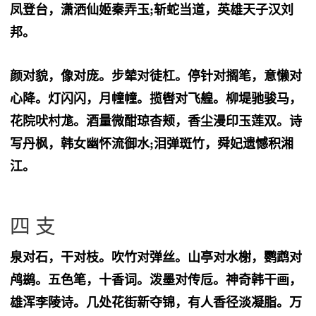
凤登台，潇洒仙姬秦弄玉;斩蛇当道，英雄天子汉刘
邦。
颜对貌，像对庞。步辇对徒杠。停针对搁笔，意懒对
心降。灯闪闪，月幢幢。揽辔对飞艎。柳堤驰骏马，
花院吠村尨。酒量微酣琼杳颊，香尘漫印玉莲双。诗
写丹枫，韩女幽怀流御水;泪弹斑竹，舜妃遗憾积湘
江。
四 支
泉对石，干对枝。吹竹对弹丝。山亭对水榭，鹦鹉对
鸬鹚。五色笔，十香词。泼墨对传卮。神奇韩干画，
雄浑李陵诗。几处花街新夺锦，有人香径淡凝脂。万