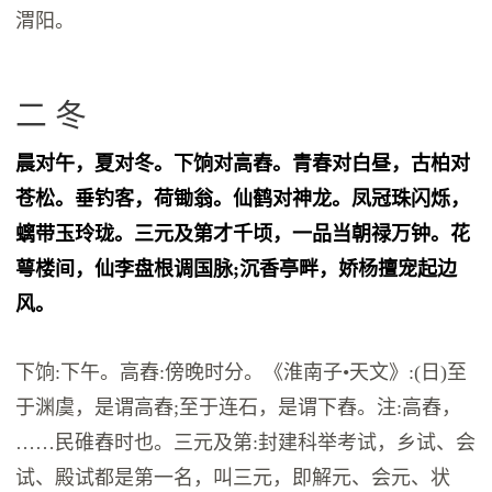
渭阳。
二 冬
晨对午，夏对冬。下饷对高舂。青春对白昼，古柏对
苍松。垂钓客，荷锄翁。仙鹤对神龙。凤冠珠闪烁，
螭带玉玲珑。三元及第才千顷，一品当朝禄万钟。花
萼楼间，仙李盘根调国脉;沉香亭畔，娇杨擅宠起边
风。
下饷:下午。高舂:傍晚时分。《淮南子•天文》:(日)至
于渊虞，是谓高舂;至于连石，是谓下舂。注:高舂，
……民碓舂时也。三元及第:封建科举考试，乡试、会
试、殿试都是第一名，叫三元，即解元、会元、状