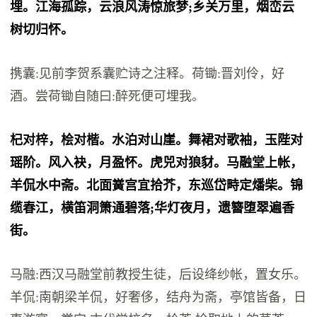
埋。江海孤踪，云浪风涛惊旅梦;乡关万里，烟峦云
树切归怀。
携囊:见前李贺系囊贮诗之注释。荷锄:晋刘伶，好
酒。尝荷锄自随曰:醉死便可埋我。
杞对梓，桧对楷。水泊对山崖。舞裙对歌袖，玉陛对
瑶阶。风入袂，月盈怀。虎兕对狼豺。马融堂上帐，
羊侃水中斋。北面黉宫宜拾芥，东巡岱畤定燔柴。锦
缆春江，横笛洞箫通碧落;华灯夜月，遗簪堕翠遍香
街。
马融:西汉马融堂前教授生徒，后设绛纱帐，置女乐。
羊侃:南朝梁羊侃，好奢侈，结舟为斋，亭馆皆备，日