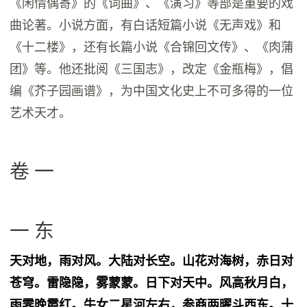
《闲情偶寄》的《词曲》、《演习》等部是重要的戏
曲论著。小说方面，有白话短篇小说《无声戏》和
《十二楼》，还有长篇小说《合锦回文传》、《肉蒲
团》等。他还批阅《三国志》，改定《金瓶梅》，倡
编《芥子园画谱》，为中国文化史上不可多得的一位
艺术天才。
卷 一
一 东
天对地，雨对风。大陆对长空。山花对海树，赤日对
苍穹。雷隐隐，雾蒙蒙。日下对天中。风高秋月白，
雨霁晚霞红。牛女二星河左右，参商两曜斗西东。十