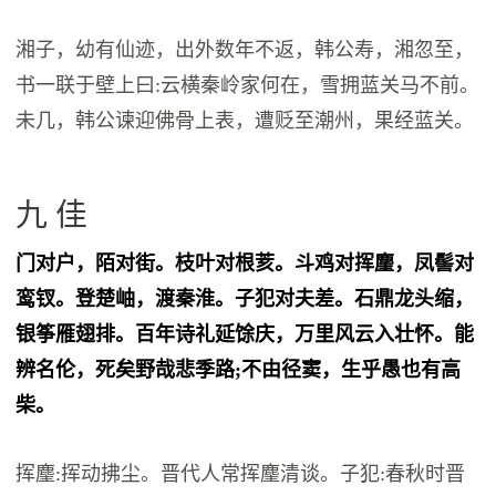
湘子，幼有仙迹，出外数年不返，韩公寿，湘忽至，
书一联于壁上曰:云横秦岭家何在，雪拥蓝关马不前。
未几，韩公谏迎佛骨上表，遭贬至潮州，果经蓝关。
九 佳
门对户，陌对街。枝叶对根荄。斗鸡对挥麈，凤髻对
鸾钗。登楚岫，渡秦淮。子犯对夫差。石鼎龙头缩，
银筝雁翅排。百年诗礼延馀庆，万里风云入壮怀。能
辨名伦，死矣野哉悲季路;不由径窦，生乎愚也有高
柴。
挥麈:挥动拂尘。晋代人常挥麈清谈。子犯:春秋时晋