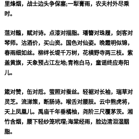
里烽烟，战士边头争保塞;一犁膏雨，农夫村外尽乘
时。
菹对醢，赋对诗。点漆对描脂。璠簪对珠履，剑客对
琴师。沽酒价，买山资。国色对仙姿。晚霞明似锦，
春雨细如丝。柳绊长堤千万树，花横野寺两三枝。紫
盖黄旗，天象预占江左地;青袍白马，童谣终应寿阳
儿。
箴对赞，缶对卮。萤照对蚕丝。轻裾对长袖，瑞草对
灵芝。流涕策，断肠诗。喉舌对腰肢。云中熊虎将，
天上凤凰儿。禹庙千年垂橘柚，尧阶三尺覆茅茨。湘
竹含烟，腰下轻纱笼玳瑁;海棠经雨，脸边清泪湿胭
脂。