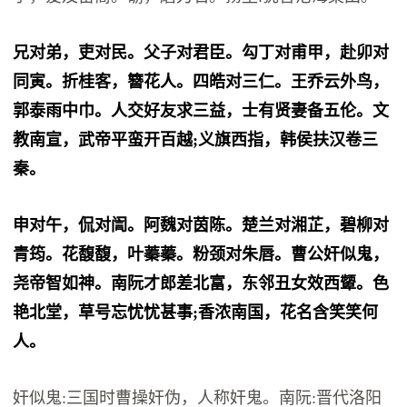
兄对弟，吏对民。父子对君臣。勾丁对甫甲，赴卯对
同寅。折桂客，簪花人。四皓对三仁。王乔云外鸟，
郭泰雨中巾。人交好友求三益，士有贤妻备五伦。文
教南宣，武帝平蛮开百越;义旗西指，韩侯扶汉卷三
秦。
申对午，侃对訚。阿魏对茵陈。楚兰对湘芷，碧柳对
青筠。花馥馥，叶蓁蓁。粉颈对朱唇。曹公奸似鬼，
尧帝智如神。南阮才郎差北富，东邻丑女效西颦。色
艳北堂，草号忘忧忧甚事;香浓南国，花名含笑笑何
人。
奸似鬼:三国时曹操奸伪，人称奸鬼。南阮:晋代洛阳