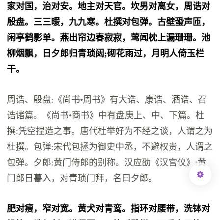
家对国，治对安。地主对天官。坎男对离女，周诰对
殷盘。三三暖，九九寒。杜撰对包弹。古壁蛩声匝，
闲亭鹤影单。燕出帘边春寂寂，莺闻枕上漏珊珊。池
柳烟飘，日夕郎归青琐闼;砌花雨过，月明人倚玉栏
干。
周诰、殷盘:《尚书•周书》有大诰、康诰、酒诰、召
诰诸篇。《尚书•商书》中有盘庚上、中、下篇。杜
撰:凭空捏造之事。唐代杜举好为不经之谈，人谓之为
杜撰。包弹:宋代包拯为御史中丞，不避权贵，人谓之
包弹。夕郎:黄门侍郎的别称。汉应劭《汉宫仪》:黄
门郎日暮入，对青琐门拜，名曰夕郎。
肥对瘦，窄对宽。黄犬对青鸾。指环对腰带，洗钵对