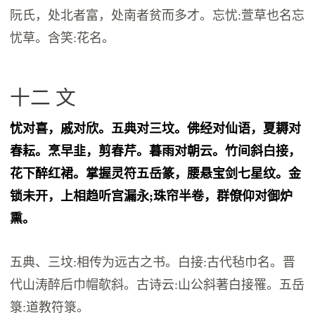
阮氏，处北者富，处南者贫而多才。忘忧:萱草也名忘
忧草。含笑:花名。
十二 文
忧对喜，戚对欣。五典对三坟。佛经对仙语，夏耨对
春耘。烹早韭，剪春芹。暮雨对朝云。竹间斜白接，
花下醉红裙。掌握灵符五岳篆，腰悬宝剑七星纹。金
锁未开，上相趋听宫漏永;珠帘半卷，群僚仰对御炉
熏。
五典、三坟:相传为远古之书。白接:古代毡巾名。晋
代山涛醉后巾帽欹斜。古诗云:山公斜著白接罹。五岳
箓:道教符箓。