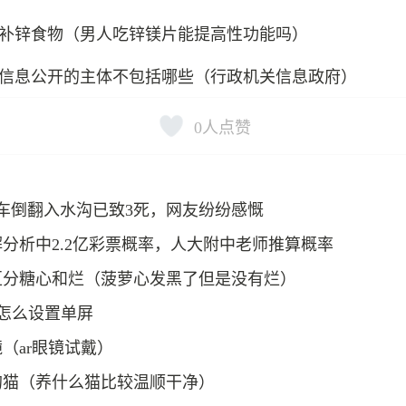
补锌食物（男人吃锌镁片能提高性功能吗）
信息公开的主体不包括哪些（行政机关信息政府）
0
人点赞
车倒翻入水沟已致3死，网友纷纷感慨
分析中2.2亿彩票概率，人大附中老师推算概率
区分糖心和烂（菠萝心发黑了但是没有烂）
派怎么设置单屏
（ar眼镜试戴）
的猫（养什么猫比较温顺干净）