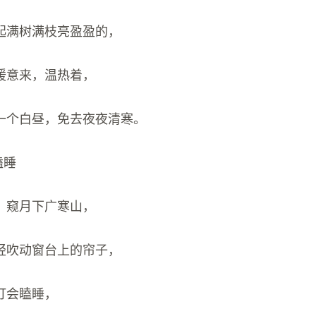
起满树满枝亮盈盈的，
暖意来，温热着，
一个白昼，免去夜夜清寒。
瞌睡
，窥月下广寒山，
轻吹动窗台上的帘子，
打会瞌睡，