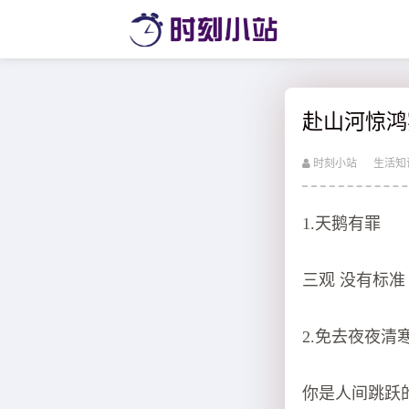
赴山河惊鸿
时刻小站
生活知
1.天鹅有罪
三观 没有标准
2.免去夜夜清
你是人间跳跃