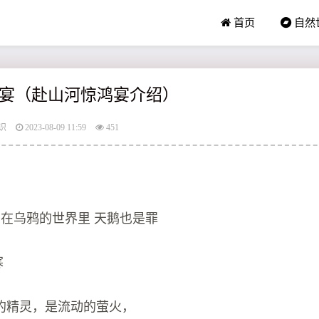
首页
自然
宴（赴山河惊鸿宴介绍）
识
2023-08-09 11:59
451
 在乌鸦的世界里 天鹅也是罪
寒
的精灵，是流动的萤火，