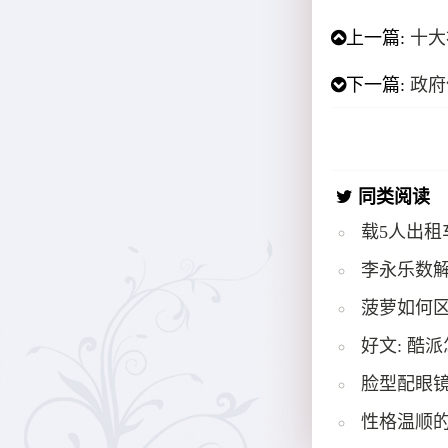
上一篇:
十大
下一篇:
政府
同类阅读
载5人出租
李永乐数解
菠萝如何
好文: 酷
脸型配眼镜
性格温顺