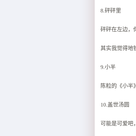
8.砰砰里
砰砰在左边，
其实我觉得地
9.小半
陈粒的《小半
10.盖世汤圆
可能是可爱吧