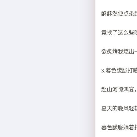
酥酥然便点染
竟挟了这么些
欲炙烤我燃出
3.暮色朦胧打
赴山河惊鸿宴
夏天的晚风轻
暮色朦胧躺着