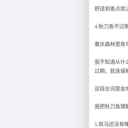
舒适到差点就
4.秋刀鱼不过
重庆森林里有
我不知道从什
过期，就连保
这段台词是金
我把秋刀鱼理
5.斑马还没有