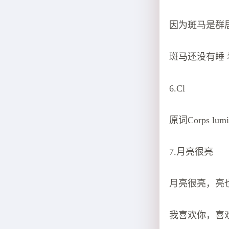
因为斑马是群
斑马还没有睡
6.Cl
原词Corps 
7.月亮很亮
月亮很亮，亮
我喜欢你，喜